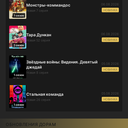
06.08.2026
Монстры-коммандос
НОВИНКА
Новая 7 серия
1 сезон
06.08.2026
Тара Дункан
НОВИНКА
Новая 52 серия
2 сезон
Звёздные войны: Видения. Девятый
05.08.2026
джедай
НОВИНКА
Новая 8 серия
1 сезон
05.08.2026
Стальная команда
НОВИНКА
Новая 26 серия
1 сезон
ОБНОВЛЕНИЯ ДОРАМ