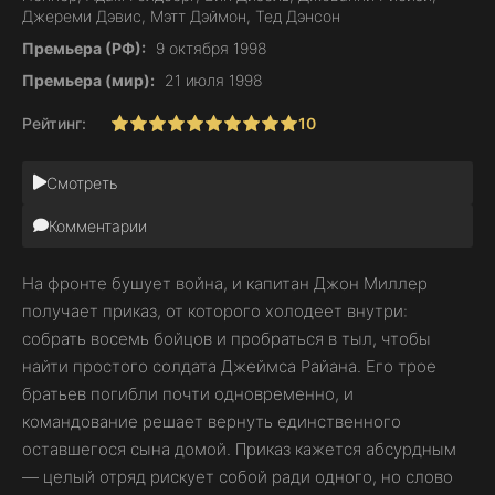
Джереми Дэвис, Мэтт Дэймон, Тед Дэнсон
Премьера (РФ):
9 октября 1998
Премьера (мир):
21 июля 1998
Рейтинг:
10
1
2
3
4
5
6
7
8
9
10
Смотреть
Комментарии
На фронте бушует война, и капитан Джон Миллер
получает приказ, от которого холодеет внутри:
собрать восемь бойцов и пробраться в тыл, чтобы
найти простого солдата Джеймса Райана. Его трое
братьев погибли почти одновременно, и
командование решает вернуть единственного
оставшегося сына домой. Приказ кажется абсурдным
— целый отряд рискует собой ради одного, но слово