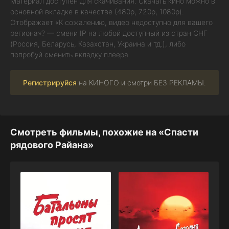
Материал доступен для скачивания. Скачать кино можно в
основной вкладке в качестве (480p, 720p, 1080p).
Отображает «К сожалению, видео недоступно для вашего
региона»? — смени IP на любой доступный из стран СНГ
(Россия, Беларусь, Казахстан, Украина и тд.), либо
попробуй сменить вкладку плеера.
Регистрируйся
на КИНОГО и смотри БЕЗ РЕКЛАМЫ.
Смотреть фильмы, похожие на «Спасти
рядового Райана»