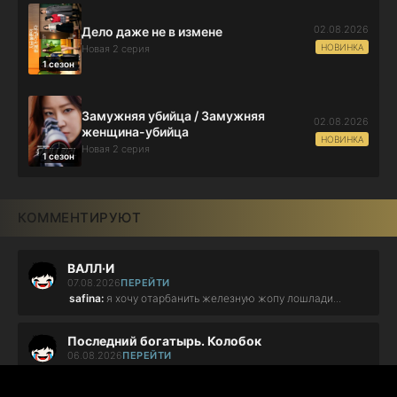
02.08.2026
Дело даже не в измене
НОВИНКА
Новая 2 серия
1 сезон
Замужняя убийца / Замужняя
02.08.2026
женщина-убийца
НОВИНКА
Новая 2 серия
1 сезон
КОММЕНТИРУЮТ
ВАЛЛ·И
07.08.2026
ПЕРЕЙТИ
safina:
я хочу отарбанить железную жопу лошлади...
Последний богатырь. Колобок
06.08.2026
ПЕРЕЙТИ
Bonsayru:
Харлашка жжет!...