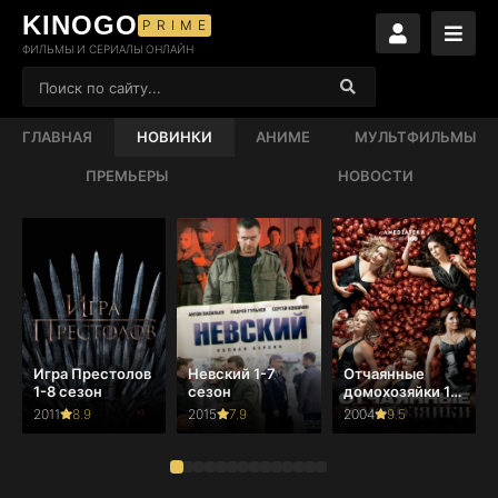
KINOGO
PRIME
ФИЛЬМЫ И СЕРИАЛЫ ОНЛАЙН
ГЛАВНАЯ
НОВИНКИ
АНИМЕ
МУЛЬТФИЛЬМЫ
ПРЕМЬЕРЫ
НОВОСТИ
Игра Престолов
Невский 1-7
Отчаянные
1-8 сезон
сезон
домохозяйки 1-
8 сезон
2011
8.9
2015
7.9
2004
9.5