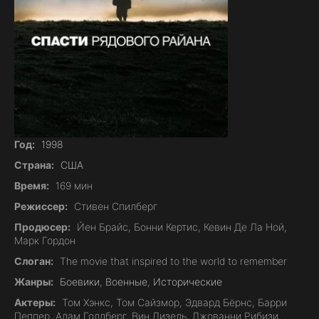
Год:
1998
Страна:
США
Время:
169 мин
Режиссер:
Стивен Спилберг
Продюсер:
Йен Брайс, Бонни Кертис, Кевин Де Ла Ной,
Марк Гордон
Слоган:
The movie that inspired to the world to remember
Жанры:
Боевики
,
Военные
,
Исторические
Актеры:
Том Хэнкс, Том Сайзмор, Эдвард Бёрнс, Барри
Пеппер, Адам Голдберг, Вин Дизель, Джованни Рибизи,