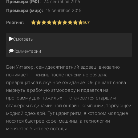
Премьера (РФ):
24 сентября 2015
Премьера (мир):
15 сентября 2015
Рейтинг:
9.7
1
2
3
4
5
6
7
8
9
10
Смотреть
Комментарии
Бен Уитакер, семидесятилетний вдовец, внезапно
понимает — жизнь после пенсии не обязана
превращаться в скучное ожидание. Он решает снова
нырнуть в рабочую атмосферу и подается на
программу для пожилых — становится старшим
стажером в динамичной онлайн-компании, торгующей
модной одеждой. Тут царит ритм, в котором молодые
носятся быстрее кофе-машины, а технологии
меняются быстрее погоды.