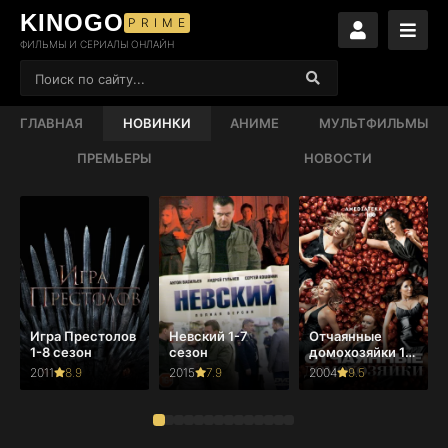
KINOGO
PRIME
ФИЛЬМЫ И СЕРИАЛЫ ОНЛАЙН
ГЛАВНАЯ
НОВИНКИ
АНИМЕ
МУЛЬТФИЛЬМЫ
ПРЕМЬЕРЫ
НОВОСТИ
Игра Престолов
Невский 1-7
Отчаянные
1-8 сезон
сезон
домохозяйки 1-
8 сезон
2011
8.9
2015
7.9
2004
9.5