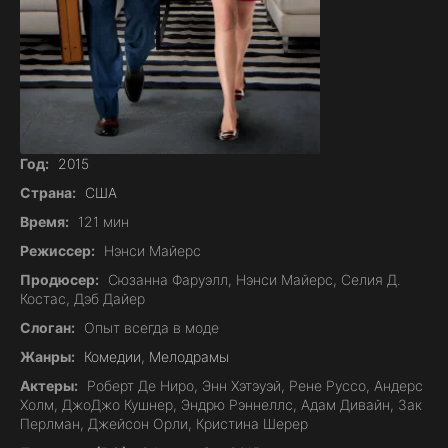
Год:
2015
Страна:
США
Время:
121 мин
Режиссер:
Нэнси Майерс
Продюсер:
Сюзанна Фаруэлл, Нэнси Майерс, Селия Д.
Костас, Дэб Дайер
Слоган:
Опыт всегда в моде
Жанры:
Комедии
,
Мелодрамы
Актеры:
Роберт Де Ниро, Энн Хэтэуэй, Рене Руссо, Андерс
Холм, ДжоДжо Кушнер, Эндрю Рэннеллс, Адам Дивайн, Зак
Перлман, Джейсон Орли, Кристина Шерер