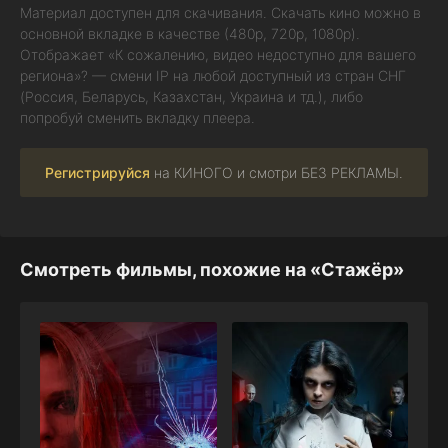
Материал доступен для скачивания. Скачать кино можно в
основной вкладке в качестве (480p, 720p, 1080p).
Отображает «К сожалению, видео недоступно для вашего
региона»? — смени IP на любой доступный из стран СНГ
(Россия, Беларусь, Казахстан, Украина и тд.), либо
попробуй сменить вкладку плеера.
Регистрируйся
на КИНОГО и смотри БЕЗ РЕКЛАМЫ.
Смотреть фильмы, похожие на «Стажёр»