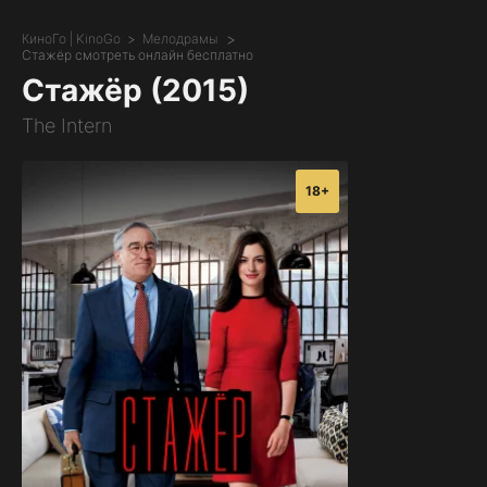
КиноГо | KinoGo
Мелодрамы
Стажёр смотреть онлайн бесплатно
Стажёр (2015)
The Intern
18+