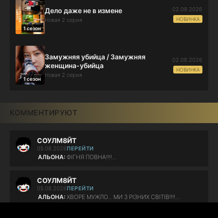
02.08.2026
Дело даже не в измене
НОВИНКА
Новая 2 серия
1 сезон
Замужняя убийца / Замужняя
02.08.2026
женщина-убийца
НОВИНКА
Новая 2 серия
1 сезон
КОММЕНТИРУЮТ
СОУЛМ8ЙТ
05.08.2026
ПЕРЕЙТИ
АЛЬОНА:
ФІГНЯ ПОВНА!!!!...
СОУЛМ8ЙТ
05.08.2026
ПЕРЕЙТИ
АЛЬОНА:
ХВОРЕ МУЖЛО... МИ З РІЗНИХ СВІТІВ!!!!...