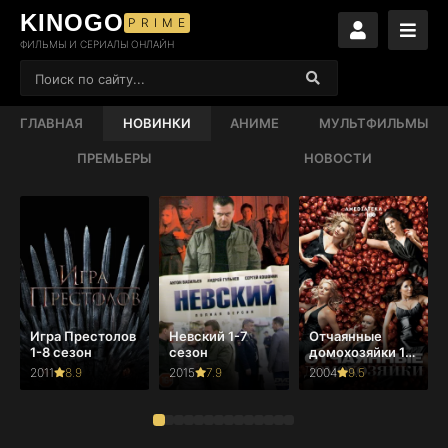
KINOGO
PRIME
ФИЛЬМЫ И СЕРИАЛЫ ОНЛАЙН
ГЛАВНАЯ
НОВИНКИ
АНИМЕ
МУЛЬТФИЛЬМЫ
ПРЕМЬЕРЫ
НОВОСТИ
Игра Престолов
Невский 1-7
Отчаянные
1-8 сезон
сезон
домохозяйки 1-
8 сезон
2011
8.9
2015
7.9
2004
9.5