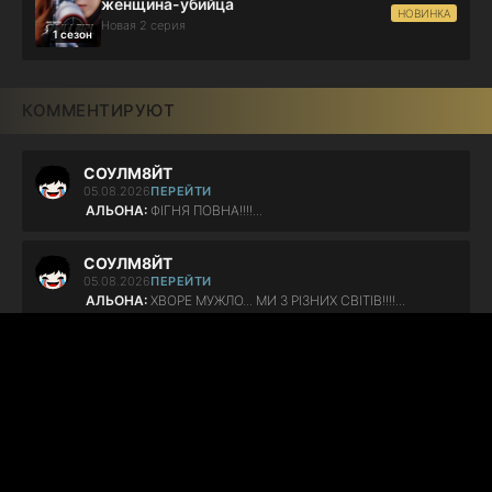
женщина-убийца
НОВИНКА
Новая 2 серия
1 сезон
КОММЕНТИРУЮТ
СОУЛМ8ЙТ
05.08.2026
ПЕРЕЙТИ
АЛЬОНА:
ФІГНЯ ПОВНА!!!!...
СОУЛМ8ЙТ
05.08.2026
ПЕРЕЙТИ
АЛЬОНА:
ХВОРЕ МУЖЛО... МИ З РІЗНИХ СВІТІВ!!!!...
Клинок рассекающий демонов 1-4 сезон
04.08.2026
ПЕРЕЙТИ
милекс:
аниме идеальное! особенно для новичков
смотрю уже второй раз и буду в этом году...