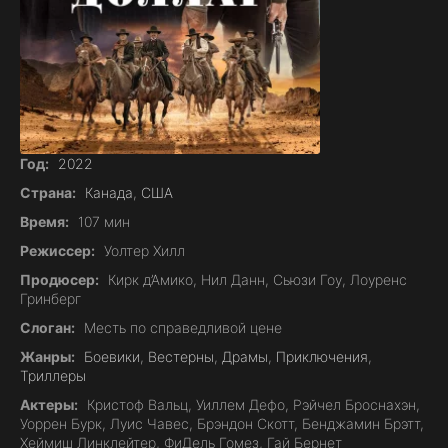
Год:
2022
Страна:
Канада
,
США
Время:
107 мин
Режиссер:
Уолтер Хилл
Продюсер:
Кирк д’Амико, Нил Данн, Сьюзи Гоу, Лоуренс
Гринберг
Слоган:
Месть по справедливой цене
Жанры:
Боевики
,
Вестерны
,
Драмы
,
Приключения
,
Триллеры
Актеры:
Кристоф Вальц, Уиллем Дефо, Рэйчел Броснахэн,
Уоррен Бурк, Луис Чавес, Брэндон Скотт, Бенджамин Брэтт,
Хеймиш Линклейтер, ФиДель Гомез, Гай Бернет