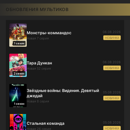
ОБНОВЛЕНИЯ МУЛЬТИКОВ
06.08.2026
Монстры-коммандос
НОВИНКА
Новая 7 серия
1 сезон
06.08.2026
Тара Дункан
НОВИНКА
Новая 52 серия
2 сезон
Звёздные войны: Видения. Девятый
05.08.2026
джедай
НОВИНКА
Новая 8 серия
1 сезон
05.08.2026
Стальная команда
НОВИНКА
Новая 26 серия