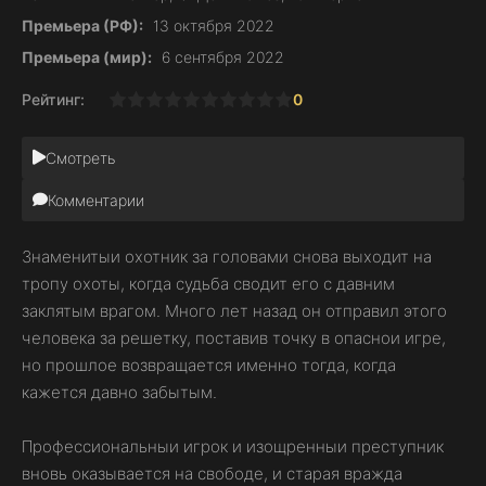
Премьера (РФ):
13 октября 2022
Премьера (мир):
6 сентября 2022
Рейтинг:
0
1
2
3
4
5
6
7
8
9
10
Смотреть
Комментарии
Знаменитыи охотник за головами снова выходит на
тропу охоты, когда судьба сводит его с давним
заклятым врагом. Много лет назад он отправил этого
человека за решетку, поставив точку в опаснои игре,
но прошлое возвращается именно тогда, когда
кажется давно забытым.
Профессиональныи игрок и изощренныи преступник
вновь оказывается на свободе, и старая вражда