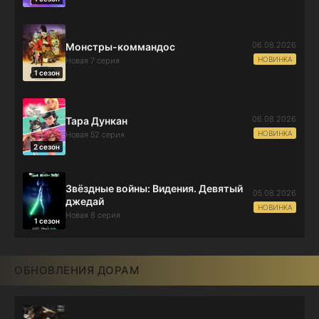
06.08.2026
Монстры-коммандос
НОВИНКА
Новая 7 серия
1 сезон
06.08.2026
Тара Дункан
НОВИНКА
Новая 52 серия
2 сезон
Звёздные войны: Видения. Девятый
05.08.2026
джедай
НОВИНКА
Новая 8 серия
1 сезон
ОБНОВЛЕНИЯ ДОРАМ