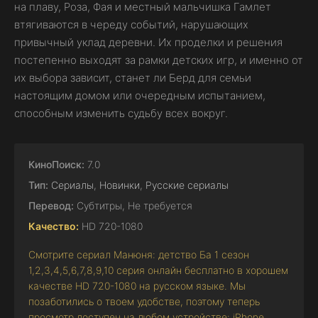
на плаву, Роза, Фая и местный мальчишка Гамлет
втягиваются в череду событий, нарушающих
привычный уклад деревни. Их проделки и решения
постепенно выходят за рамки детских игр, и именно от
их выбора зависит, станет ли Берд для семьи
настоящим домом или очередным испытанием,
способным изменить судьбу всех вокруг.
КиноПоиск:
7.0
Тип:
Сериалы
,
Новинки
,
Русские сериалы
Перевод:
Субтитры, Не требуется
Качество:
HD 720-1080
Смотрите сериал Манюня: детство Ба 1 сезон
1,2,3,4,5,6,7,8,9,10 серия онлайн бесплатно в хорошем
качестве HD 720-1080 на русском языке. Мы
позаботились о твоем удобстве, поэтому теперь
просмотр доступен на любом устройстве: iPhone