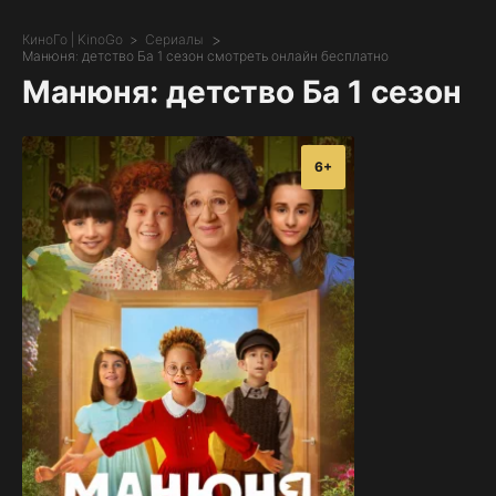
КиноГо | KinoGo
Сериалы
Манюня: детство Ба 1 сезон смотреть онлайн бесплатно
Манюня: детство Ба 1 сезон
6+