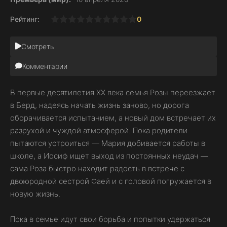
Рейтинг:
0
1
2
3
4
5
6
7
8
9
10
Смотреть
Комментарии
В первые десятилетия XX века семья Розы переезжает
в Берд, надеясь начать жизнь заново, но дорога
оборачивается испытанием, а новый дом встречает их
разрухой и чуждой атмосферой. Пока родители
пытаются устроиться — Мария добивается работы в
школе, а Иосиф ищет выход из постоянных неудач —
сама Роза быстро находит радость в встрече с
двоюродной сестрой Фаей и с головой погружается в
новую жизнь.
Пока в семье идут свои борьба и попытки удержаться