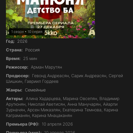
1 сезон • 10 серия
Год:
2026
Страна:
Россия
Время:
25 мин
Режиссер:
Арман Марутян
Продюсер:
Гевонд Андреасян, Сарик Андреасян, Сергей
Шишкин, Гавриил Гордеев
Жанры:
Семейные
Актеры:
Алина Хадарцева, Марина Овсепян, Владимир
Арутюнян, Николай Аветисян, Анна Манучарян, Айарпи
Зурначян, Арсен Микаэлян, Екатерина Темнова, Карина
Каграманян, Карина Мнацаканян
Премьера (РФ):
10 апреля 2026
Премьера (мир):
10 апреля 2026