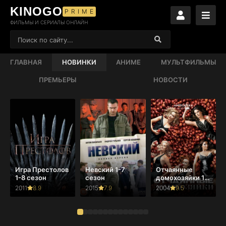
KINOGO
PRIME
ФИЛЬМЫ И СЕРИАЛЫ ОНЛАЙН
ГЛАВНАЯ
НОВИНКИ
АНИМЕ
МУЛЬТФИЛЬМЫ
ПРЕМЬЕРЫ
НОВОСТИ
Игра Престолов
Невский 1-7
Отчаянные
1-8 сезон
сезон
домохозяйки 1-
8 сезон
2011
8.9
2015
7.9
2004
9.5