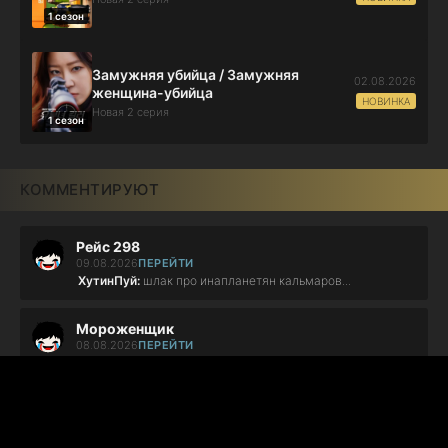
1 сезон
Замужняя убийца / Замужняя
02.08.2026
женщина-убийца
НОВИНКА
Новая 2 серия
1 сезон
КОММЕНТИРУЮТ
Рейс 298
09.08.2026
ПЕРЕЙТИ
ХутинПуй:
шлак про инапланетян кальмаров...
Мороженщик
08.08.2026
ПЕРЕЙТИ
Yelena:
а фильм достаточно смотрибельный...
ВАЛЛ·И
07.08.2026
ПЕРЕЙТИ
safina:
я хочу отарбанить железную жопу лошлади...