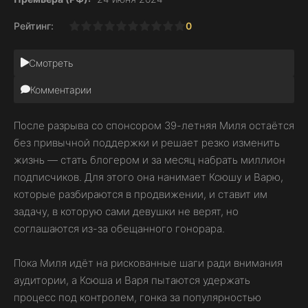
Рейтинг:
0
1
2
3
4
5
6
7
8
9
10
Смотреть
Комментарии
После разрыва со спонсором 39-летняя Миля остаётся
без привычной поддержки и решает резко изменить
жизнь — стать блогером и за месяц набрать миллион
подписчиков. Для этого она нанимает Ксюшу и Варю,
которые разбираются в продвижении, и ставит им
задачу, в которую сами девушки не верят, но
соглашаются из-за обещанного гонорара.
Пока Миля идёт на рискованные шаги ради внимания
аудитории, а Ксюша и Варя пытаются удержать
процесс под контролем, гонка за популярностью