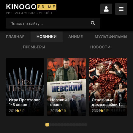
KINOGO
PRIME
ФИЛЬМЫ И СЕРИАЛЫ ОНЛАЙН
ГЛАВНАЯ
НОВИНКИ
АНИМЕ
МУЛЬТФИЛЬМЫ
ПРЕМЬЕРЫ
НОВОСТИ
Игра Престолов
Невский 1-7
Отчаянные
1-8 сезон
сезон
домохозяйки 1-
8 сезон
2011
8.9
2015
7.9
2004
9.5