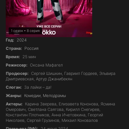
1 сезон • 8 серия
Год:
2024
Страна:
Россия
Время:
25 мин
Режиссер:
Оксана Мафагел
Продюсер:
Сергей Шишкин, Гавриил Гордеев, Эльвира
Дмитриевская, Артур Джанибекян
Слоган:
За лайки – да!
Жанры:
Комедии
,
Мелодрамы
Актеры:
Карина Зверева, Елизавета Кононова, Ясмина
Омерович, Светлана Саягова, Кирилл Снегирев,
Константин Плотников, Анна Ичетовкина, Георгий
Николаев, Сергей Грузинов, Михаил Коновалов
Премьера (РФ):
24 июня 2024