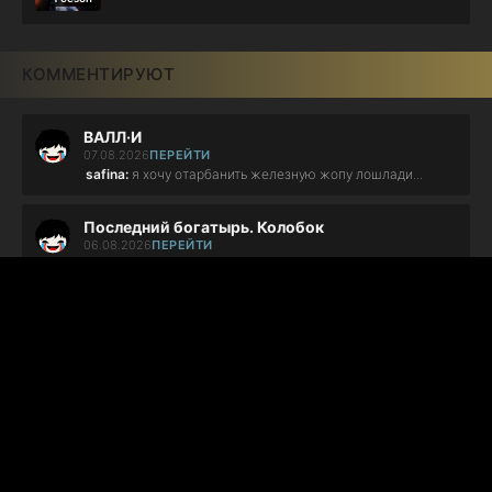
КОММЕНТИРУЮТ
ВАЛЛ·И
07.08.2026
ПЕРЕЙТИ
safina:
я хочу отарбанить железную жопу лошлади...
Последний богатырь. Колобок
06.08.2026
ПЕРЕЙТИ
Bonsayru:
Харлашка жжет!...
Убийцы харизмы
06.08.2026
ПЕРЕЙТИ
Дмитрий:
не стоит внимание,тупой сценарий...