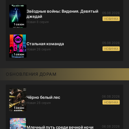
Звёздные войны: Видения. Девятый
05.08.2026
джедай
НОВИНКА
Новая 8 серия
1 сезон
05.08.2026
Стальная команда
НОВИНКА
Новая 26 серия
1 сезон
ОБНОВЛЕНИЯ ДОРАМ
06.08.2026
Чёрно белый лес
НОВИНКА
Новая 28 серия
1 сезон
06.08.2026
Млечный путь среди вечной ночи