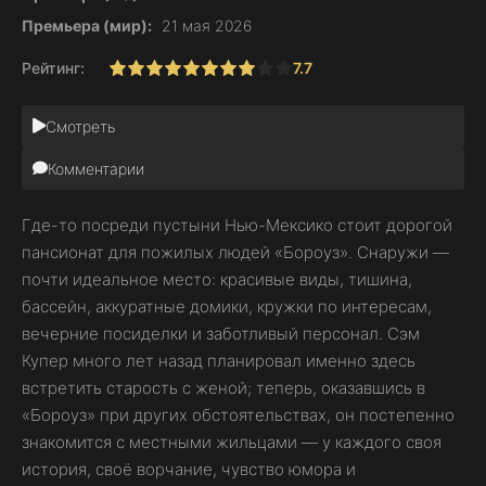
Премьера (мир):
21 мая 2026
Рейтинг:
7.7
1
2
3
4
5
6
7
8
9
10
Смотреть
Комментарии
Где-то посреди пустыни Нью-Мексико стоит дорогой
пансионат для пожилых людей «Бороуз». Снаружи —
почти идеальное место: красивые виды, тишина,
бассейн, аккуратные домики, кружки по интересам,
вечерние посиделки и заботливый персонал. Сэм
Купер много лет назад планировал именно здесь
встретить старость с женой; теперь, оказавшись в
«Бороуз» при других обстоятельствах, он постепенно
знакомится с местными жильцами — у каждого своя
история, своё ворчание, чувство юмора и