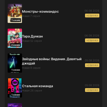
06.08.2026
Монстры-коммандос
НОВИНКА
Новая 7 серия
1 сезон
06.08.2026
Тара Дункан
НОВИНКА
Новая 52 серия
2 сезон
Звёздные войны: Видения. Девятый
05.08.2026
джедай
НОВИНКА
Новая 8 серия
1 сезон
05.08.2026
Стальная команда
НОВИНКА
Новая 26 серия
1 сезон