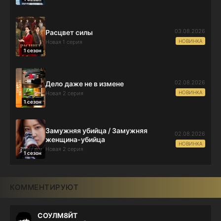
03.08.2026
Расцвет силы
НОВИНКА
Новая 1 серия
1 сезон
02.08.2026
Дело даже не в измене
НОВИНКА
Новая 2 серия
1 сезон
Замужняя убийца / Замужняя
02.08.2026
женщина-убийца
НОВИНКА
Новая 2 серия
1 сезон
КОММЕНТИРУЮТ
СОУЛМ8ЙТ