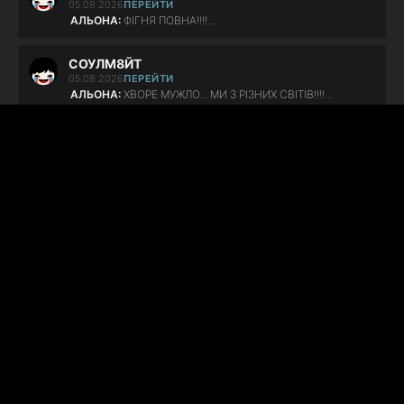
05.08.2026
ПЕРЕЙТИ
АЛЬОНА:
ФІГНЯ ПОВНА!!!!...
СОУЛМ8ЙТ
05.08.2026
ПЕРЕЙТИ
АЛЬОНА:
ХВОРЕ МУЖЛО... МИ З РІЗНИХ СВІТІВ!!!!...
Клинок рассекающий демонов 1-4 сезон
04.08.2026
ПЕРЕЙТИ
милекс:
аниме идеальное! особенно для новичков
смотрю уже второй раз и буду в этом году...