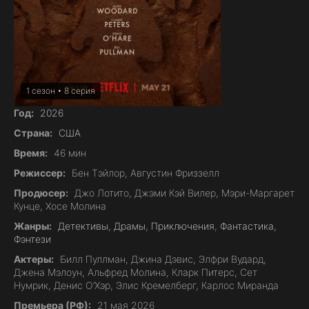
1 сезон • 8 серия
Год:
2026
Страна:
США
Время:
46 мин
Режиссер:
Бен Тэйлор, Августин Фриззелл
Продюсер:
Джо Лотито, Джэми Кэй Вилер, Мэри-Маргарет
Кунце, Хосе Молина
Жанры:
Детективы
,
Драмы
,
Приключения
,
Фантастика
,
Фэнтези
Актеры:
Билл Пуллман, Джина Дэвис, Элфри Вудард,
Джена Мэлоун, Альфред Молина, Кларк Питерс, Сет
Нумрик, Денис О’Хэр, Элис Кремелберг, Карлос Миранда
Премьера (РФ):
21 мая 2026