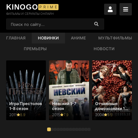
KINOGO
PRIME
ФИЛЬМЫ И СЕРИАЛЫ ОНЛАЙН
ГЛАВНАЯ
НОВИНКИ
АНИМЕ
МУЛЬТФИЛЬМЫ
ПРЕМЬЕРЫ
НОВОСТИ
Игра Престолов
Невский 1-7
Отчаянные
1-8 сезон
сезон
домохозяйки 1-
8 сезон
2011
8.9
2015
7.9
2004
9.5