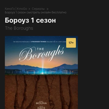
КиноГо | KinoGo
Сериалы
Бороуз 1 сезон смотреть онлайн бесплатно
Бороуз 1 сезон
The Boroughs
17+