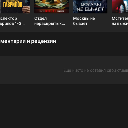
нспектор
Отдел
Москвы не
Мстител
врилов 1-3
нераскрытых
бывает
на выж
зон
дел 1 сезон
ментарии и рецензии
Еще никто не оставил свой отзыв