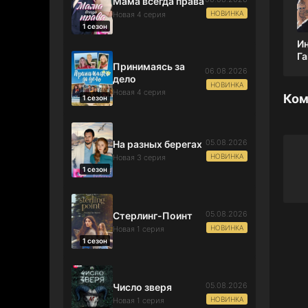
Мама всегда права
НОВИНКА
Новая 4 серия
1 сезон
И
Га
Принимаясь за
се
06.08.2026
дело
НОВИНКА
Новая 4 серия
Ком
1 сезон
05.08.2026
На разных берегах
НОВИНКА
Новая 3 серия
1 сезон
05.08.2026
Стерлинг-Поинт
НОВИНКА
Новая 1 серия
1 сезон
05.08.2026
Число зверя
НОВИНКА
Новая 1 серия