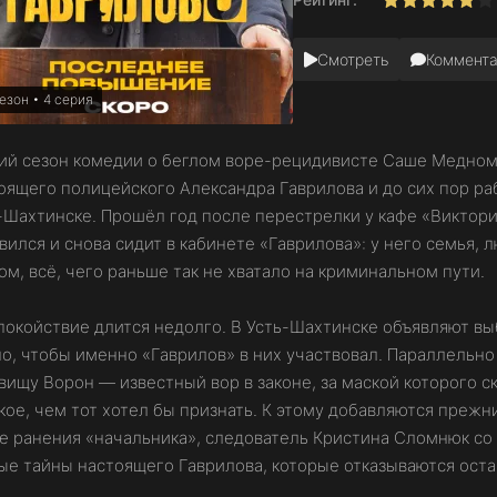
50
1
2
3
4
5
6
7
8
9
10
Смотреть
Коммент
езон • 4 серия
ий сезон комедии о беглом воре-рецидивисте Саше Медном,
оящего полицейского Александра Гаврилова и до сих пор р
-Шахтинске. Прошёл год после перестрелки у кафе «Виктори
вился и снова сидит в кабинете «Гаврилова»: у него семья,
ом, всё, чего раньше так не хватало на криминальном пути.
покойствие длится недолго. В Усть-Шахтинске объявляют вы
о, чтобы именно «Гаврилов» в них участвовал. Параллельно
вищу Ворон — известный вор в законе, за маской которого 
кое, чем тот хотел бы признать. К этому добавляются прежн
е ранения «начальника», следователь Кристина Сломнюк со
ые тайны настоящего Гаврилова, которые отказываются оста