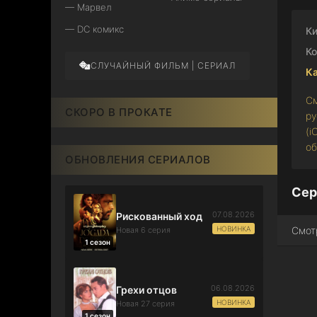
— Марвел
— DC комикс
Ки
Ко
СЛУЧАЙНЫЙ ФИЛЬМ | СЕРИАЛ
Ка
См
СКОРО В ПРОКАТЕ
ру
(i
об
ОБНОВЛЕНИЯ СЕРИАЛОВ
Сер
07.08.2026
Рискованный ход
НОВИНКА
Смот
Новая 6 серия
1 сезон
06.08.2026
Грехи отцов
НОВИНКА
Новая 27 серия
1 сезон