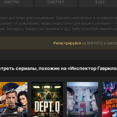
СМОТРЮ
СМОТРЕЛ
БУДУ
риал доступен для скачивания. Скачать кино можно в основной вк
ражает «К сожалению, видео недоступно для вашего региона»? —
ия, Беларусь, Казахстан, Украина и тд.), либо попробуй сменить в
Регистрируйся
на КИНОГО и смот
треть сериалы, похожие на «Инспектор Гаврило