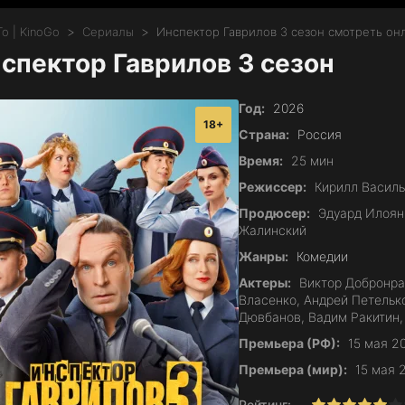
о | KinoGo
Сериалы
Инспектор Гаврилов 3 сезон смотреть он
спектор Гаврилов 3 сезон
Год:
2026
18+
Страна:
Россия
Время:
25 мин
Режиссер:
Кирилл Василь
Продюсер:
Эдуард Илоян,
Жалинский
Жанры:
Комедии
Актеры:
Виктор Добронрав
Власенко, Андрей Петельк
Дювбанов, Вадим Ракитин,
Премьера (РФ):
15 мая 2
Премьера (мир):
15 мая 
Рейтинг: