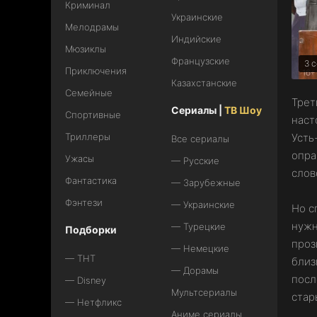
Криминал
Украинские
Мелодрамы
Индийские
Мюзиклы
Французские
3 с
Приключения
Казахстанские
Семейные
Трет
Сериалы |
ТВ Шоу
Спортивные
наст
Триллеры
Усть
Все сериалы
опра
Ужасы
— Русские
слов
Фантастика
— Зарубежные
Фэнтези
— Украинские
Но с
нужн
— Турецкие
Подборки
проз
— Немецкие
— ТНТ
близ
— Дорамы
посл
— Disney
Мультсериалы
стар
— Нетфликс
Аниме сериалы