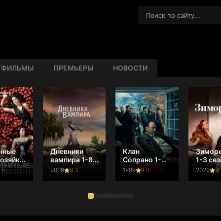
ТФИЛЬМЫ
ПРЕМЬЕРЫ
НОВОСТИ
нные
Дневники
Клан
Зимор
озяйки
вампира 1-8
Сопрано 1-6
1-3 сез
зон
сезон
сезон
.5
2009
9.3
1999
9.8
2022
9.