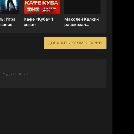
ь: Игра
Кафе «Куба» 1
Маколей Калкин
ивание
сезон
рассказал
почему ушел из
кино
ДОБАВИТЬ КОММЕНТАРИЙ
. Будь первым!