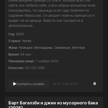
очень вредная принцесса Злата. Больше всего на
свете она любила себя, и все хитрые вельможи этим
пользовались. Но однажды в её саду появляется
садовник Мирослав. Он решает помочь принцессе и
крадет её из дворца. Вместе они пускаются в
увлекательное,
Год:
2024
Страна:
Чехия
Жанр:
Комедии
,
Мелодрамы
,
Семейные
,
Фэнтези
Время:
84 мин
Премьера (мир):
7 ноября 2024
Качество:
HD 720-1080
Смотреть онлайн
24-07-2026, 09:33
Барт Багалзби и джин из мусорного бака
(2025)