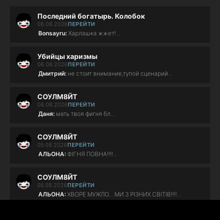
Последний богатырь. Колобок
06.08.2026
ПЕРЕЙТИ
Bonsayru:
Харлашка жжет!...
Убийцы харизмы
06.08.2026
ПЕРЕЙТИ
Дмитрий:
не стоит внимание,тупой сценарий...
СОУЛМ8ЙТ
06.08.2026
ПЕРЕЙТИ
Даня:
мать твоя фигня бл...
СОУЛМ8ЙТ
05.08.2026
ПЕРЕЙТИ
АЛЬОНА:
ФІГНЯ ПОВНА!!!!...
СОУЛМ8ЙТ
05.08.2026
ПЕРЕЙТИ
АЛЬОНА:
ХВОРЕ МУЖЛО... МИ З РІЗНИХ СВІТІВ!!!!...
Клинок рассекающий демонов 1-4 сезон