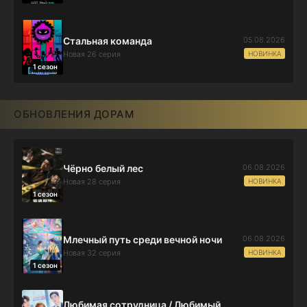
05.08.2026
Стальная команда
НОВИНКА
Новая 26 серия
1 сезон
ОБНОВЛЕНИЯ ДОРАМ
06.08.2026
Чёрно белый лес
НОВИНКА
Новая 28 серия
1 сезон
06.08.2026
Млечный путь среди вечной ночи
НОВИНКА
Новая 32 серия
1 сезон
Любимая сотрудница / Любимый