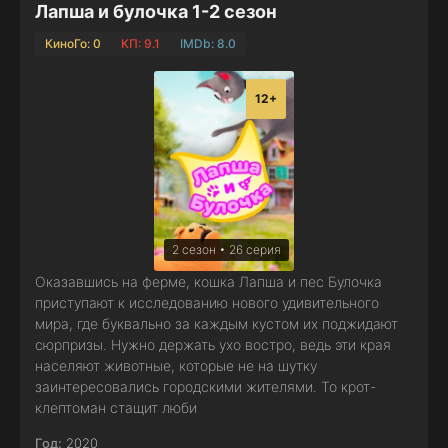
Лапша и булочка 1-2 сезон
КиноГо: 0
КП: 9.1
IMDb: 8.0
12+
2 сезон • 26 серия
Оказавшись на ферме, кошка Лапша и пес Булочка
приступают к исследованию нового удивительного
мира, где буквально за каждым кустом их поджидают
сюрпризы. Нужно держать ухо востро, ведь эти края
населяют животные, которые не на шутку
заинтересовались городскими жителями. То крот-
клептоман стащит люби
Год:
2020