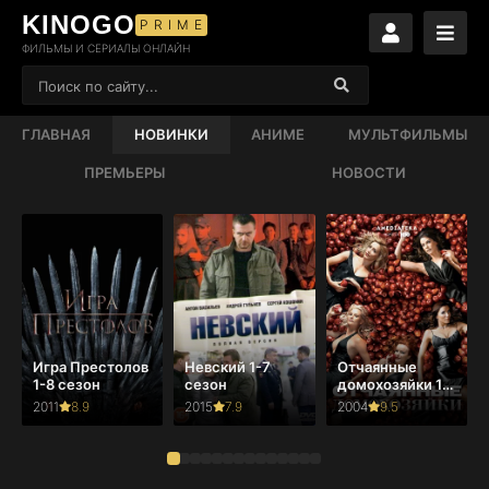
KINOGO
PRIME
ФИЛЬМЫ И СЕРИАЛЫ ОНЛАЙН
ГЛАВНАЯ
НОВИНКИ
АНИМЕ
МУЛЬТФИЛЬМЫ
ПРЕМЬЕРЫ
НОВОСТИ
Игра Престолов
Невский 1-7
Отчаянные
1-8 сезон
сезон
домохозяйки 1-
8 сезон
2011
8.9
2015
7.9
2004
9.5