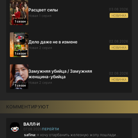
03.08.2026
Расцвет силы
НОВИНКА
Новая 1 серия
1 сезон
02.08.2026
Дело даже не в измене
НОВИНКА
Новая 2 серия
1 сезон
Замужняя убийца / Замужняя
02.08.2026
женщина-убийца
НОВИНКА
Новая 2 серия
1 сезон
КОММЕНТИРУЮТ
ВАЛЛ·И
07.08.2026
ПЕРЕЙТИ
safina:
я хочу отарбанить железную жопу лошлади...