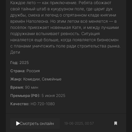
Каждое лето — как приключение. Ребята обожают
свой тайный штаб в кукурузном поле, где царит дух
дружбы, смеха и легенд о спрятанном кладе княгини
времён Наполеона. Но этим летом всё меняется — в
посёлок приезжает новенькая Катя, и между лучшими
подружками вспыхивает ревность. Ситуация
накаляется ещё больше, когда появляется бизнесмен
с планами уничтожить поле ради строительства рынка.
Дети
Год:
2025
Страна:
Россия
Жанр:
Комедии
,
Семейные
Время:
90 мин
Премьера (РФ):
5 июня 2025
Качество:
HD 720-1080
Смотреть онлайн
19-06-2025, 00:57