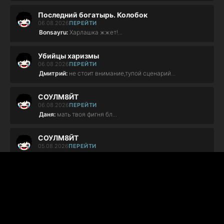
Последний богатырь. Колобок
06.08.2026
ПЕРЕЙТИ
Bonsayru:
Харлашка жжет!...
Убийцы харизмы
06.08.2026
ПЕРЕЙТИ
Дмитрий:
не стоит внимание,тупой сценарий...
СОУЛМ8ЙТ
06.08.2026
ПЕРЕЙТИ
Даня:
мать твоя фигня бл...
СОУЛМ8ЙТ
05.08.2026
ПЕРЕЙТИ
АЛЬОНА:
ФІГНЯ ПОВНА!!!!...
СОУЛМ8ЙТ
05.08.2026
ПЕРЕЙТИ
АЛЬОНА:
ХВОРЕ МУЖЛО... МИ З РІЗНИХ СВІТІВ!!!!...