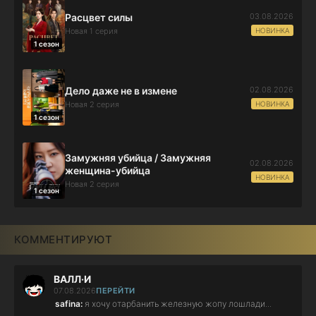
03.08.2026
Расцвет силы
НОВИНКА
Новая 1 серия
1 сезон
02.08.2026
Дело даже не в измене
НОВИНКА
Новая 2 серия
1 сезон
Замужняя убийца / Замужняя
02.08.2026
женщина-убийца
НОВИНКА
Новая 2 серия
1 сезон
КОММЕНТИРУЮТ
ВАЛЛ·И
07.08.2026
ПЕРЕЙТИ
safina:
я хочу отарбанить железную жопу лошлади...