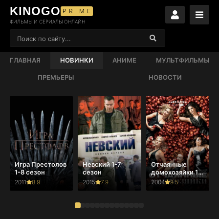
KINOGO
PRIME
ФИЛЬМЫ И СЕРИАЛЫ ОНЛАЙН
ГЛАВНАЯ
НОВИНКИ
АНИМЕ
МУЛЬТФИЛЬМЫ
ПРЕМЬЕРЫ
НОВОСТИ
Игра Престолов
Невский 1-7
Отчаянные
1-8 сезон
сезон
домохозяйки 1-
8 сезон
2011
8.9
2015
7.9
2004
9.5