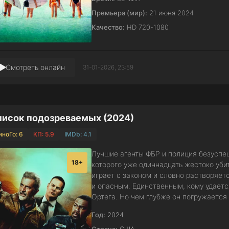
Премьера (мир):
21 июня 2024
Качество:
HD 720-1080
Смотреть онлайн
31-01-2026, 23:59
исок подозреваемых (2024)
иноГо: 6
КП: 5.9
IMDb: 4.1
Лучшие агенты ФБР и полиция безуспеш
18+
которого уже одиннадцать жестоко уби
играет с законом и словно растворяе
и опасным. Единственным, кому удаетс
Ортега. Но чем глубже он погружается
Год:
2024