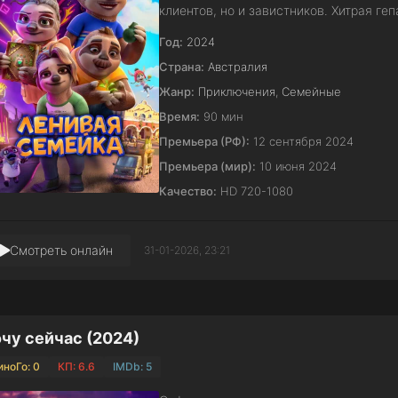
клиентов, но и завистников. Хитрая г
Год:
2024
Страна:
Австралия
Жанр:
Приключения
,
Семейные
Время:
90 мин
Премьера (РФ):
12 сентября 2024
Премьера (мир):
10 июня 2024
Качество:
HD 720-1080
Смотреть онлайн
31-01-2026, 23:21
чу сейчас (2024)
иноГо: 0
КП: 6.6
IMDb: 5