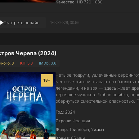
Качество:
HD 720-1080
Смотреть онлайн
1-02-2026, 00:56
тров Черепа (2024)
иноГо: 3
КП: 5.3
IMDb: 3.6
Четыре подруги, увлеченные серфингом
18+
местные жители стараются обходить с
легендами, и не зря — здесь живет др
терпящее чужаков. Любая ошибка, нев
обернуться смертельной опасностью. Т
Год:
2024
Страна:
Франция
Жанр:
Триллеры
,
Ужасы
Время:
85 мин