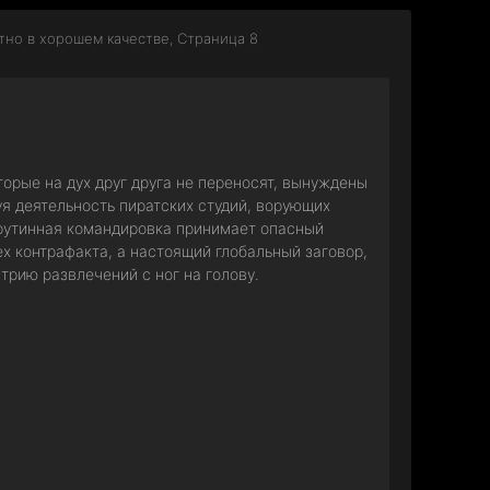
тно в хорошем качестве, Страница 8
орые на дух друг друга не переносят, вынуждены
уя деятельность пиратских студий, ворующих
 рутинная командировка принимает опасный
ех контрафакта, а настоящий глобальный заговор,
рию развлечений с ног на голову.