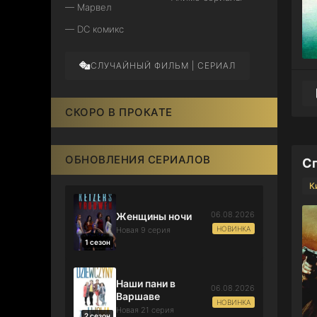
— Марвел
— DC комикс
СЛУЧАЙНЫЙ ФИЛЬМ | СЕРИАЛ
СКОРО В ПРОКАТЕ
ОБНОВЛЕНИЯ СЕРИАЛОВ
Сп
К
06.08.2026
Женщины ночи
НОВИНКА
Новая 9 серия
1 сезон
Наши пани в
06.08.2026
Варшаве
НОВИНКА
Новая 21 серия
2 сезон