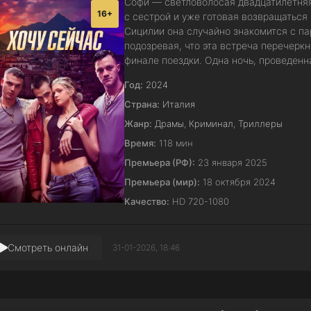
Софи — светловолосая двадцатилетня
16+
с сестрой и уже готовая возвращаться
Сицилии она случайно знакомится с па
подозревая, что эта встреча перечерк
финале поездки. Одна ночь, проведен
Год:
2024
Страна:
Италия
Жанр:
Драмы
,
Криминал
,
Триллеры
Время:
118 мин
Премьера (РФ):
23 января 2025
Премьера (мир):
18 октября 2024
Качество:
HD 720-1080
Смотреть онлайн
31-01-2026, 18:46