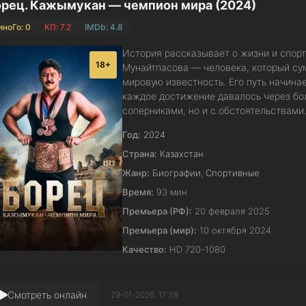
рец. Кажымукан — чемпион мира (2024)
иноГо: 0
КП: 7.2
IMDb: 4.8
История рассказывает о жизни и спор
18+
Мунайтпасова — человека, который сум
мировую известность. Его путь начинае
каждое достижение давалось через бол
соперниками, но и с обстоятельствам
Год:
2024
Страна:
Казахстан
Жанр:
Биографии
,
Спортивные
Время:
93 мин
Премьера (РФ):
20 февраля 2025
Премьера (мир):
10 октября 2024
Качество:
HD 720-1080
Смотреть онлайн
29-01-2026, 17:59