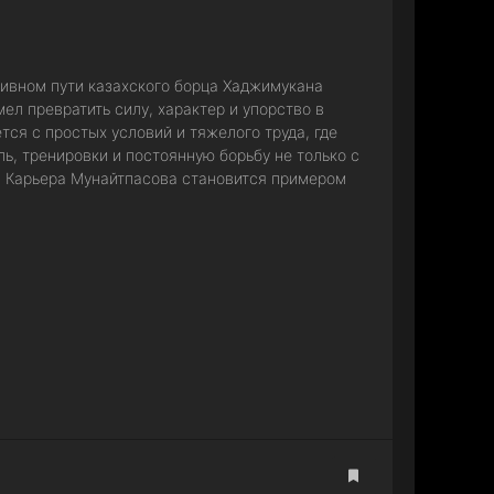
тивном пути казахского борца Хаджимукана
ел превратить силу, характер и упорство в
тся с простых условий и тяжелого труда, где
ь, тренировки и постоянную борьбу не только с
и. Карьера Мунайтпасова становится примером