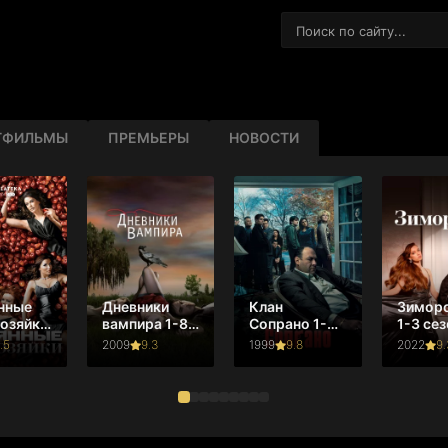
ТФИЛЬМЫ
ПРЕМЬЕРЫ
НОВОСТИ
нные
Дневники
Клан
Зимор
озяйки
вампира 1-8
Сопрано 1-6
1-3 сез
зон
сезон
сезон
.5
2009
9.3
1999
9.8
2022
9.