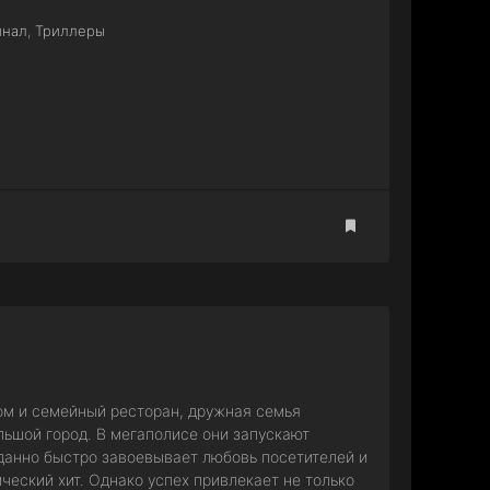
инал
,
Триллеры
дом и семейный ресторан, дружная семья
ьшой город. В мегаполисе они запускают
данно быстро завоевывает любовь посетителей и
еский хит. Однако успех привлекает не только