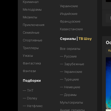
Криминал
Украинские
Мелодрамы
Индийские
Мюзиклы
Французские
Приключения
Казахстанские
Семейные
Сериалы |
ТВ Шоу
Спортивные
Ос
Триллеры
Все сериалы
К
Ужасы
— Русские
Фантастика
— Зарубежные
Фэнтези
— Украинские
— Турецкие
Подборки
— Немецкие
— ТНТ
— Дорамы
— Disney
Мультсериалы
— Нетфликс
Аниме сериалы