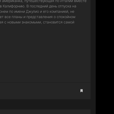
я американка, путешествующая по Италии вместе
 в Калифорнию. В последний день отпуска на
рнем по имени Джулио и его компанией, не
нет все планы и представления о спокойном
ная с новыми знакомыми, становится самой