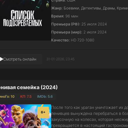
Страна:
США
Жанр:
Боевики
,
Детективы
,
Драмы
,
Крим
Время:
96 мин
Премьера (РФ):
25 июля 2024
Премьера (мир):
2 июля 2024
Качество:
HD 720-1080
Смотреть онлайн
31-01-2026, 23:45
нивая семейка (2024)
иноГо: 10
КП: 7.5
IMDb: 5.6
После того как ураган уничтожает их 
6+
ленивцев вынуждена перебраться в бол
закусочную на колесах, которая неожи
превращается в настоящий гастрономич