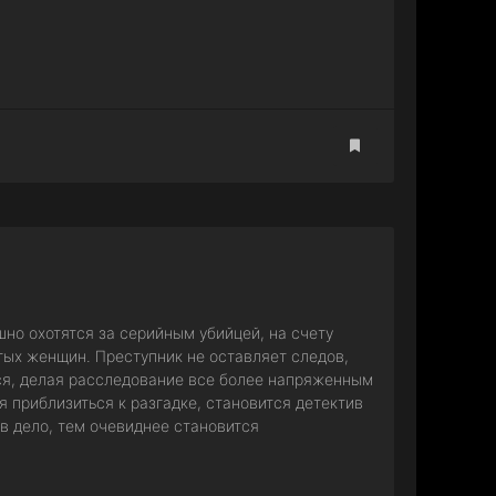
но охотятся за серийным убийцей, на счету
тых женщин. Преступник не оставляет следов,
тся, делая расследование все более напряженным
я приблизиться к разгадке, становится детектив
 в дело, тем очевиднее становится