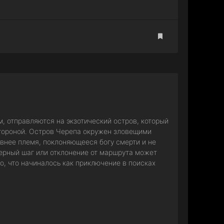
, отправляются на экзотический остров, который
тороной. Остров Черепа окружен зловещими
евнее племя, поклоняющееся богу смерти и не
ерный шаг или отклонение от маршрута может
о, что начиналось как приключение в поисках