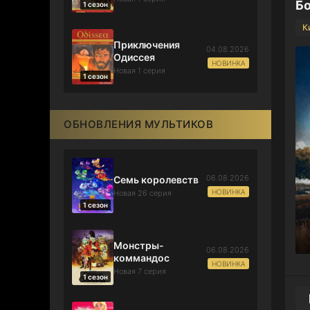
Бо
1 сезон
К
Приключения
04.08.2026
Одиссея
НОВИНКА
Новая 1 серия
1 сезон
ОБНОВЛЕНИЯ МУЛЬТИКОВ
06.08.2026
Семь королевств
НОВИНКА
Новая 26 серия
1 сезон
Монстры-
06.08.2026
коммандос
НОВИНКА
Новая 7 серия
1 сезон