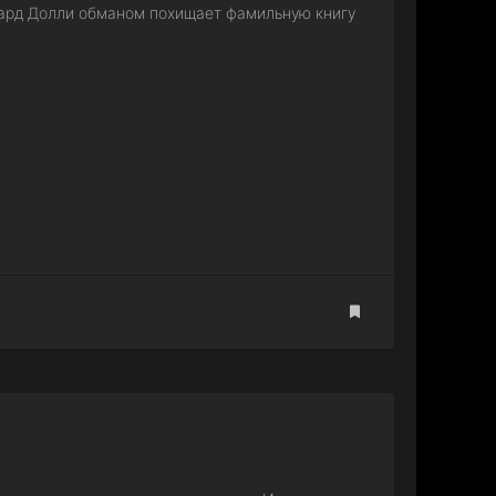
епард Долли обманом похищает фамильную книгу