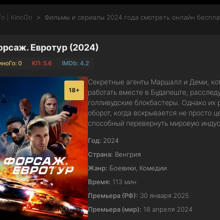
о | KinoGo
Фильмы и сериалы 2024 года смотреть онлайн беспла
рсаж. Евротур (2024)
иноГо: 0
КП: 5.6
IMDb: 4.2
Секретные агенты Маршалл и Деми, кот
18+
работать вместе в Будапеште, расслед
голливудские блокбастеры. Однако их
оборот, когда вскрывается не просто ц
способный перевернуть мировую индуст
Год:
2024
Страна:
Венгрия
Жанр:
Боевики
,
Комедии
Время:
113 мин
Премьера (РФ):
30 января 2025
Премьера (мир):
18 апреля 2024