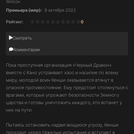
Уилсон
Премьера (мир):
9 октября 2022
Рейтинг:
0
1
2
3
4
5
6
7
8
9
10
Смотреть
Комментарии
Пока преступная организация «Черный Дракон»
вместе с Кано устраивает хаос и насилие по всему
миру, молодой воин Кенши оказывается втянут в
опасное противостояние. Ему предстоит столкнуться с
врагами, которые угрожают безопасности Земного
царства и готовы уничтожить каждого, кто встанет у
них на пути.
Пытаясь остановить надвигающуюся угрозу, Кенши
проходит через тяжелые испытания и вступает в