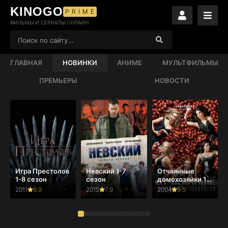
KINOGO
PRIME
ФИЛЬМЫ И СЕРИАЛЫ ОНЛАЙН
ГЛАВНАЯ
НОВИНКИ
АНИМЕ
МУЛЬТФИЛЬМЫ
ПРЕМЬЕРЫ
НОВОСТИ
Игра Престолов
Невский 1-7
Отчаянные
1-8 сезон
сезон
домохозяйки 1-
8 сезон
2011
8.9
2015
7.9
2004
9.5