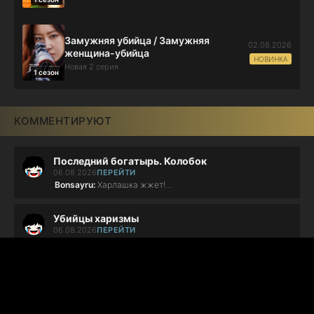
Замужняя убийца / Замужняя
02.08.2026
женщина-убийца
НОВИНКА
Новая 2 серия
1 сезон
КОММЕНТИРУЮТ
Последний богатырь. Колобок
06.08.2026
ПЕРЕЙТИ
Bonsayru:
Харлашка жжет!...
Убийцы харизмы
06.08.2026
ПЕРЕЙТИ
Дмитрий:
не стоит внимание,тупой сценарий...
СОУЛМ8ЙТ
06.08.2026
ПЕРЕЙТИ
Даня:
мать твоя фигня бл...