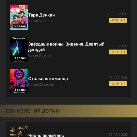
06.08.2026
Тара Дункан
НОВИНКА
Новая 52 серия
2 сезон
Звёздные войны: Видения. Девятый
05.08.2026
джедай
НОВИНКА
Новая 8 серия
1 сезон
05.08.2026
Стальная команда
НОВИНКА
Новая 26 серия
1 сезон
ОБНОВЛЕНИЯ ДОРАМ
06.08.2026
Чёрно белый лес