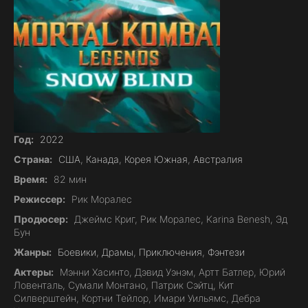
Год:
2022
Страна:
США
,
Канада
,
Корея Южная
,
Австралия
Время:
82 мин
Режиссер:
Рик Моралес
Продюсер:
Джеймс Криг, Рик Моралес, Karina Benesh, Эд
Бун
Жанры:
Боевики
,
Драмы
,
Приключения
,
Фэнтези
Актеры:
Мэнни Хасинто, Дэвид Уэнэм, Артт Батлер, Юрий
Ловенталь, Сумали Монтано, Патрик Сэйтц, Кит
Силверштейн, Кортни Тейлор, Имари Уильямс, Дебра