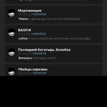
Мороженщик
08.08.2026
ПЕРЕЙТИ
Yelena:
а фильм достаточно смотрибельный...
ВАЛЛ·И
07.08.2026
ПЕРЕЙТИ
safina:
я хочу отарбанить железную жопу лошлади...
Последний богатырь. Колобок
06.08.2026
ПЕРЕЙТИ
Bonsayru:
Харлашка жжет!...
Убийцы харизмы
06.08.2026
ПЕРЕЙТИ
Дмитрий:
не стоит внимание,тупой сценарий...
СОУЛМ8ЙТ
06.08.2026
ПЕРЕЙТИ
Даня:
мать твоя фигня бл...