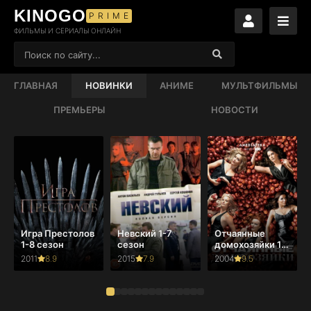
KINOGO
PRIME
ФИЛЬМЫ И СЕРИАЛЫ ОНЛАЙН
ГЛАВНАЯ
НОВИНКИ
АНИМЕ
МУЛЬТФИЛЬМЫ
ПРЕМЬЕРЫ
НОВОСТИ
Игра Престолов
Невский 1-7
Отчаянные
1-8 сезон
сезон
домохозяйки 1-
8 сезон
2011
8.9
2015
7.9
2004
9.5