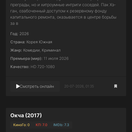
преграды, но и хитроумные интриги соседей. Пак Хэ-
ган, озабоченный доступом к резервному фонду
капитального ремонта, оказывается в центре борьбы
за в
Год:
2026
Страна:
Корея Южная
Жанр:
Комедии
,
Криминал
Премьера (мир):
11 июля 2026
Качество:
HD 720-1080
Смотреть онлайн
20-07-2026, 01:35
Окча (2017)
КиноГо: 0
КП: 7.0
IMDb: 7.3