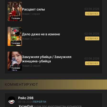
03.08.2026
Расцвет силы
НОВИНКА
Новая 1 серия
1 сезон
02.08.2026
Дело даже не в измене
НОВИНКА
Новая 2 серия
1 сезон
Замужняя убийца / Замужняя
02.08.2026
женщина-убийца
НОВИНКА
Новая 2 серия
1 сезон
КОММЕНТИРУЮТ
Рейс 298
09.08.2026
ПЕРЕЙТИ
ХутинПуй:
шлак про инапланетян кальмаров...