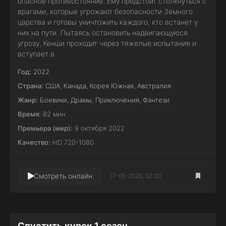
опасное противостояние. Ему предстоит столкнуться с
врагами, которые угрожают безопасности Земного
царства и готовы уничтожить каждого, кто встанет у
них на пути. Пытаясь остановить надвигающуюся
угрозу, Кенши проходит через тяжелые испытания и
вступает в
Год:
2022
Страна:
США
,
Канада
,
Корея Южная
,
Австралия
Жанр:
Боевики
,
Драмы
,
Приключения
,
Фэнтези
Время:
82 мин
Премьера (мир):
9 октября 2022
Качество:
HD 720-1080
Смотреть онлайн
17-05-2026, 02:20
Спустить курок 1 сезон