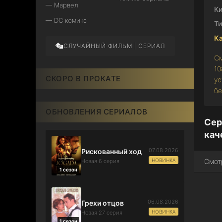
— Марвел
Ки
— DC комикс
Ти
Ка
СЛУЧАЙНЫЙ ФИЛЬМ | СЕРИАЛ
См
10
СКОРО В ПРОКАТЕ
ус
бе
ОБНОВЛЕНИЯ СЕРИАЛОВ
Сер
кач
07.08.2026
Рискованный ход
НОВИНКА
Смот
Новая 6 серия
1 сезон
06.08.2026
Грехи отцов
НОВИНКА
Новая 27 серия
1 сезон