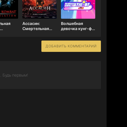
льная
Ассасин:
Волшебная
Смертельная
девочка кунг-фу
ление
битва
1 сезон
ДОБАВИТЬ КОММЕНТАРИЙ
. Будь первым!