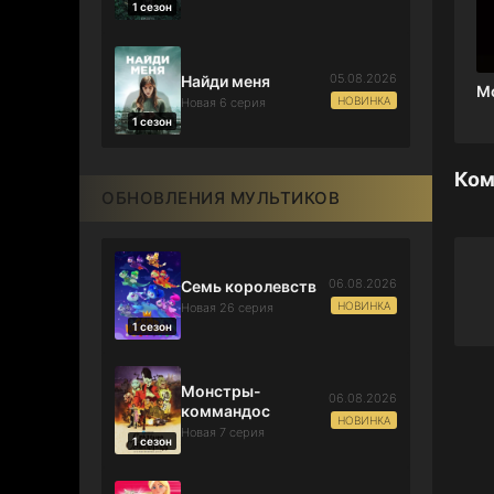
1 сезон
05.08.2026
Найди меня
М
НОВИНКА
Новая 6 серия
1 сезон
Ком
ОБНОВЛЕНИЯ МУЛЬТИКОВ
06.08.2026
Семь королевств
НОВИНКА
Новая 26 серия
1 сезон
Монстры-
06.08.2026
коммандос
НОВИНКА
Новая 7 серия
1 сезон