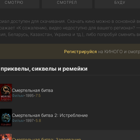
СМОТРЮ
СМОТРЕЛ
БУДУ
риал доступен для скачивания. Скачать кино можно в основной вк
ражает «К сожалению, видео недоступно для вашего региона»? —
ия, Беларусь, Казахстан, Украина и тд.), либо попробуй сменить в
Регистрируйся
на КИНОГО и смот
 приквелы, сиквелы и ремейки
Смертельная битва
Фильм
1995
7.5
•
•
Смертельная битва 2: Истребление
Фильм
1997
5.8
•
•
Смертельная битва: Завоевание