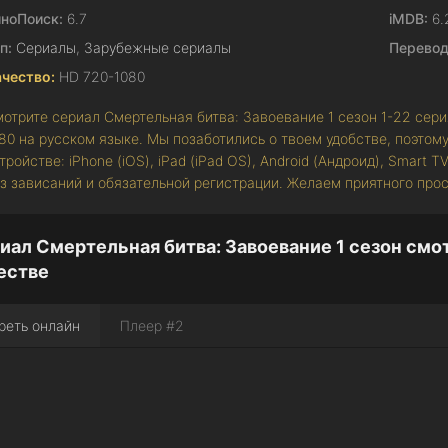
ноПоиск:
6.7
iMDB:
6.
п:
Сериалы
,
Зарубежные сериалы
Перевод
чество:
HD 720-1080
отрите сериал Смертельная битва: Завоевание 1 сезон 1-22 сер
80 на русском языке. Мы позаботились о твоем удобстве, поэтом
тройстве: iPhone (iOS), iPad (iPad OS), Android (Андроид), Smart 
з зависаний и обязательной регистрации. Желаем приятного про
иал Смертельная битва: Завоевание 1 сезон смо
естве
реть онлайн
Плеер #2