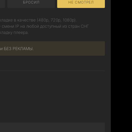
БРОСИЛ
НЕ СМОТРЕЛ
ладке в качестве (480p, 720p, 1080p).
 смени IP на любой доступный из стран СНГ
кладку плеера.
ри БЕЗ РЕКЛАМЫ.