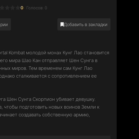
0
Голосов:
0
арии
Добавить в закладки
tal Kombat молодой монах Кунг Лао становится
его мира Шао Кан отправляет Шен Сунга в
нных миров. Тем временем сам Кунг Лао
однако сталкивается с сопротивлением ее
уга Шен Сунга Скорпион убивает девушку.
в, чтобы подготовить новых воинов Земли к
начинает создавать собственную армию,