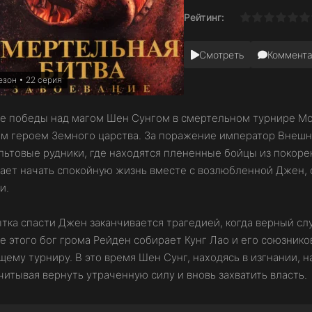
Рейтинг:
0
1
2
3
4
5
6
7
8
9
10
Смотреть
Коммент
езон • 22 серия
е победы над магом Шен Сунгом в смертельном турнире Mor
м героем Земного царства. За поражение император Внешн
льтовые рудники, где находятся плененные бойцы из покоре
ает начать спокойную жизнь вместе с возлюбленной Джен, 
и.
тка спасти Джен заканчивается трагедией, когда верный сл
е этого бог грома Рейден собирает Кунг Лао и его союзнико
щему турниру. В это время Шен Сунг, находясь в изгнании, 
читывая вернуть утраченную силу и вновь захватить власть.