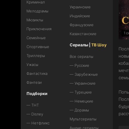
Криминал
Украинские
Мелодрамы
Индийские
Мюзиклы
Французские
Приключения
1 с
Казахстанские
Семейные
Сериалы |
ТВ Шоу
Спортивные
Посл
Триллеры
новы
Все сериалы
коба
Ужасы
— Русские
мечт
Фантастика
— Зарубежные
семь
Фэнтези
— Украинские
Попы
— Турецкие
Подборки
Посл
— Немецкие
— ТНТ
буду
— Дорамы
расс
— Disney
Мультсериалы
— Нетфликс
Аниме сериалы