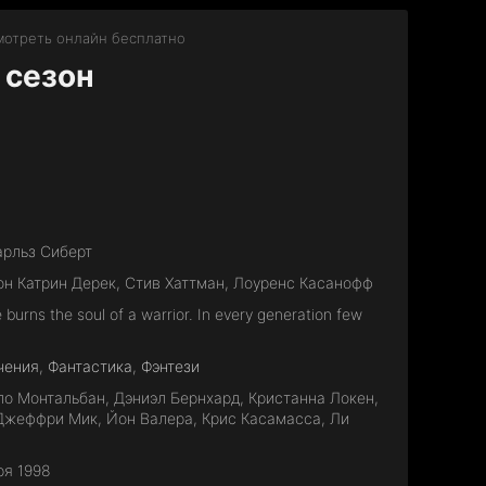
смотреть онлайн бесплатно
 сезон
арльз Сиберт
н Катрин Дерек, Стив Хаттман, Лоуренс Касанофф
 burns the soul of a warrior. In every generation few
чения
,
Фантастика
,
Фэнтези
ло Монтальбан, Дэниэл Бернхард, Кристанна Локен,
 Джеффри Мик, Йон Валера, Крис Касамасса, Ли
ря 1998