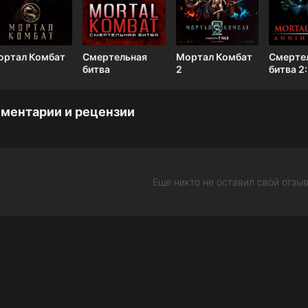
ортал Комбат
Смертельная
Мортал Комбат
Смерте
битва
2
битва 2:
Истреб
ментарии и рецензии
Еще никто не оставил свой отзыв