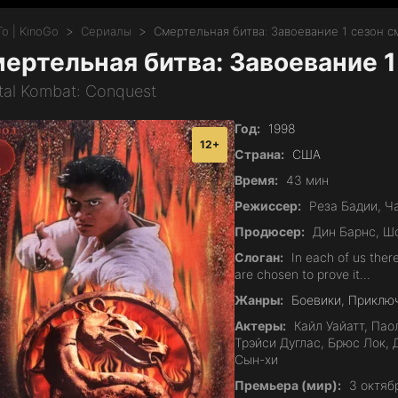
о | KinoGo
Сериалы
Смертельная битва: Завоевание 1 сезон 
ертельная битва: Завоевание 1
tal Kombat: Conquest
Год:
1998
12+
Страна:
США
Время:
43 мин
Режиссер:
Реза Бадии, Ч
Продюсер:
Дин Барнс, Шо
Слоган:
In each of us there
are chosen to prove it...
Жанры:
Боевики
,
Приклю
Актеры:
Кайл Уайатт, Пао
Трэйси Дуглас, Брюс Лок,
Сын-хи
Премьера (мир):
3 октяб