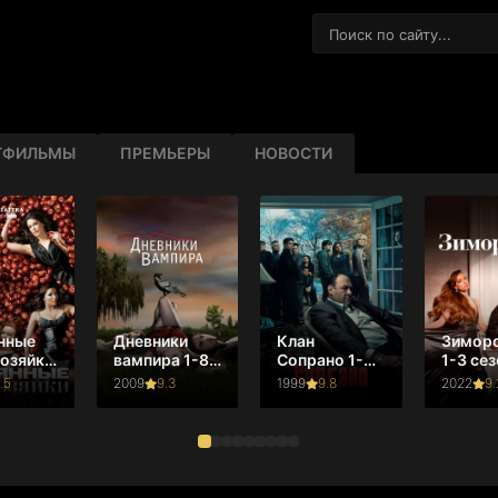
ТФИЛЬМЫ
ПРЕМЬЕРЫ
НОВОСТИ
нные
Дневники
Клан
Зимор
озяйки
вампира 1-8
Сопрано 1-6
1-3 сез
зон
сезон
сезон
.5
2009
9.3
1999
9.8
2022
9.