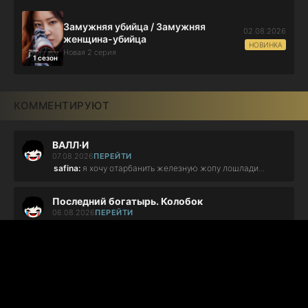
Замужняя убийца / Замужняя
02.08.2026
женщина-убийца
НОВИНКА
Новая 2 серия
1 сезон
КОММЕНТИРУЮТ
ВАЛЛ·И
07.08.2026
ПЕРЕЙТИ
safina:
я хочу отарбанить железную жопу лошлади...
Последний богатырь. Колобок
06.08.2026
ПЕРЕЙТИ
Bonsayru:
Харлашка жжет!...
Убийцы харизмы
06.08.2026
ПЕРЕЙТИ
Дмитрий:
не стоит внимание,тупой сценарий...