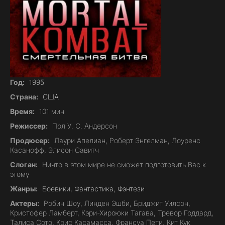
Год:
1995
Страна:
США
Время:
101 мин
Режиссер:
Пол У. С. Андерсон
Продюсер:
Лаури Апелиан, Роберт Энгелман, Лоуренс
Касанофф, Элисон Савитч
Слоган:
Ничто в этом мире не сможет подготовить Вас к
этому
Жанры:
Боевики
,
Фантастика
,
Фэнтези
Актеры:
Робин Шоу, Линден Эшби, Бриджит Уилсон,
Кристофер Ламберт, Кэри-Хироюки Тагава, Тревор Годдард,
Талиса Сото, Крис Касамасса, Франсуа Пети, Кит Кук