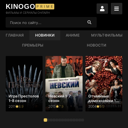
KINOGO
PRIME
ФИЛЬМЫ И СЕРИАЛЫ ОНЛАЙН
ГЛАВНАЯ
НОВИНКИ
АНИМЕ
МУЛЬТФИЛЬМЫ
ПРЕМЬЕРЫ
НОВОСТИ
Игра Престолов
Невский 1-7
Отчаянные
1-8 сезон
сезон
домохозяйки 1-
8 сезон
2011
8.9
2015
7.9
2004
9.5