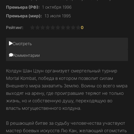
Премьера (РФ):
1 октября 1996
Премьера (мир):
13 июля 1995
Рейтинг:
0
1
2
3
4
5
6
7
8
9
10
Смотреть
Комментарии
Колдун Шан Цзун организует смертельный турнир
Mortal Kombat, победа в котором позволит силам
Внешнего мира захватить Землю. Воины со всего мира
выходят на арену, где проигравшие теряют не только
жизнь, но и собственную душу, переходящую во
власть могущественного колдуна.
В решающей битве за судьбу человечества участвуют
мастер боевых искусств Лю Кан, желающий отомстить