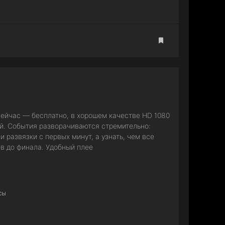
ейчас — бесплатно, в хорошем качестве HD 1080
ой. События разворачиваются стремительно:
развязки с первых минут, а узнать, чем все
ев до финала. Удобный плее
сы