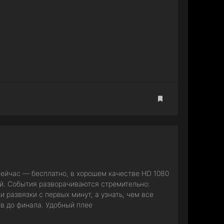
ейчас — бесплатно, в хорошем качестве HD 1080
ой. События разворачиваются стремительно:
развязки с первых минут, а узнать, чем все
ев до финала. Удобный плее