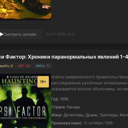
Смотреть онлайн
23-07-2026, 18:13
и Фактор: Хроники паранормальных явлений 1-4
иноГо: 0
КП: 7.6
IMDb: 7.1
Агенты американского правительствен
18+
расследования различных аномальных 
оказываются вполне объяснимы, но нек
Год:
1996
Страна:
Канада
Жанр:
Детективы
,
Драмы
,
Триллеры
,
Фэн
Премьера (мир):
12 октября 1996