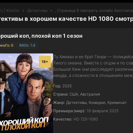
о | KinoGo
Детективы
, Страница 9 смотреть онлайн бесплатн
ективы в хорошем качестве HD 1080 смотр
роший коп, плохой коп 1 сезон
иноГо: 0
IMDb: 7.4
Лу Хикман и ее брат Генри — полицейс
18+
Тихого океана. Вместе с отцом и по с
Большой Хэнк они расследуют различн
некуда, а сложности в отношениях меж
Год:
2025
Страна:
США
,
Австралия
Жанр:
Детективы
,
Комедии
,
Криминал
Премьера (мир):
19 февраля 2025
Качество:
HD 720-1080