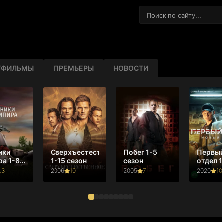
ТФИЛЬМЫ
ПРЕМЬЕРЫ
НОВОСТИ
ики
Сверхъестественное
Побег 1-5
Первы
ра 1-8
1-15 сезон
сезон
отдел 
сезон
.3
2006
10
2005
7
2020
10