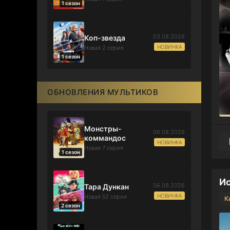
1 сезон
03.08.2026
Коп-звезда
НОВИНКА
Новая 2 серия
1 сезон
ОБНОВЛЕНИЯ МУЛЬТИКОВ
Монстры-
06.08.2026
коммандос
НОВИНКА
Новая 7 серия
1 сезон
Ис
06.08.2026
Тара Дункан
НОВИНКА
Новая 52 серия
К
2 сезон