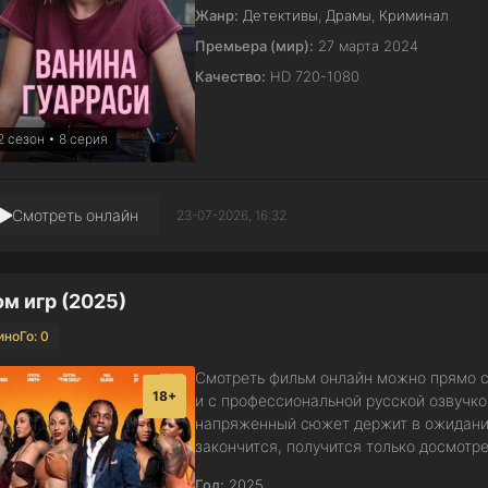
Жанр:
Детективы
,
Драмы
,
Криминал
Премьера (мир):
27 марта 2024
Качество:
HD 720-1080
2 сезон • 8 серия
Смотреть онлайн
23-07-2026, 16:32
м игр (2025)
иноГо: 0
Смотреть фильм онлайн можно прямо с
18+
и с профессиональной русской озвучк
напряженный сюжет держит в ожидании 
закончится, получится только досмотр
Год:
2025