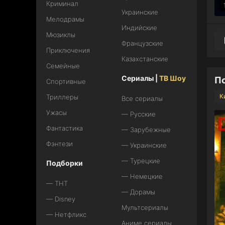
Криминал
Украинские
Мелодрамы
Индийские
Мюзиклы
Французские
Приключения
Казахстанские
Семейные
Сериалы |
ТВ Шоу
По
Спортивные
К
Триллеры
Все сериалы
Ужасы
— Русские
Фантастика
— Зарубежные
Фэнтези
— Украинские
— Турецкие
Подборки
— Немецкие
— ТНТ
— Дорамы
— Disney
Мультсериалы
— Нетфликс
Аниме сериалы