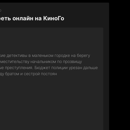
о
еть онлайн на КиноГо
кие детективы в маленьком городке на берегу
овместительству начальником по прозвищу
ые преступления. Бюджет полиции урезан дальше
ду братом и сестрой постоян