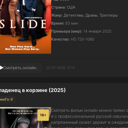
Страна:
США
Жанр:
Детективы
,
Драмы
,
Триллеры
Время:
83 мин
Премьера (мир):
14 января 2025
Качество:
HD 720-1080
Смотреть онлайн
23-07-2026, 15:13
аденец в корзине (2025)
иноГо: 0
Смотреть фильм онлайн можно прямо с
18+
и с профессиональной русской озвучк
напряженный сюжет держит в ожидании 