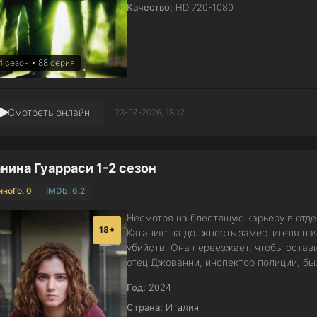
Качество:
HD 720-1080
4 сезон • 88 серия
Смотреть онлайн
23-07-2026, 18:12
нина Гуарраси 1-2 сезон
иноГо: 0
IMDb: 6.2
Несмотря на блестящую карьеру в отде
18+
Катанию на должность заместителя на
убийств. Она переезжает, чтобы остав
отец Джованни, инспектор полиции, бы
Год:
2024
Страна:
Италия