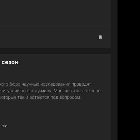
 сезон
ного бюро научных исследований проводят
ситуаций по всему миру. Многие тайны в конце
оторые так и остаются под вопросом.
тези