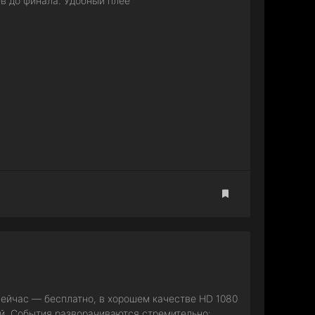
ев до финала. Удобный плее
ейчас — бесплатно, в хорошем качестве HD 1080
ой. События разворачиваются стремительно: