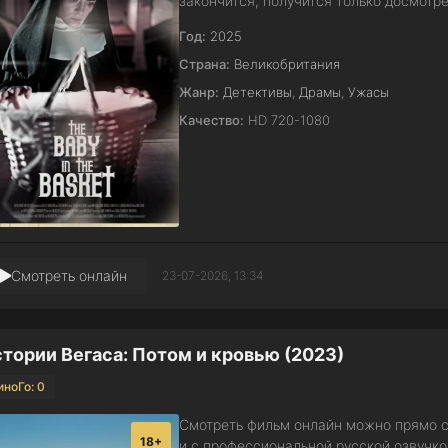
закончится, получится только досмотр
Год:
2025
Страна:
Великобритания
Жанр:
Детективы
,
Драмы
,
Ужасы
Качество:
HD 720-1080
Смотреть онлайн
23-07-2026, 13:34
тории Вегаса: Потом и кровью (2023)
иноГо: 0
Смотреть фильм онлайн можно прямо с
18+
и с профессиональной русской озвучк