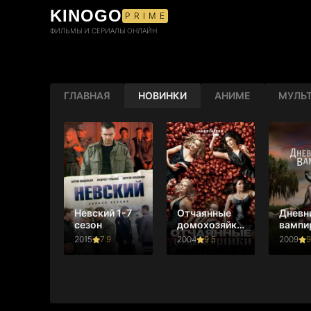
KINOGO
PRIME
ФИЛЬМЫ И СЕРИАЛЫ ОНЛАЙН
ГЛАВНАЯ
НОВИНКИ
АНИМЕ
МУЛЬ
Невский 1-7
Отчаянные
Дневн
сезон
домохозяйки
вампи
1-8 сезон
сезон
2015
7.9
2004
9.5
2009
9