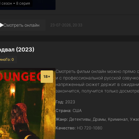
1 сезон • 8 серия
Смотреть онлайн
23-07-2026, 20:33
двал (2023)
иноГо: 0
Смотреть фильм онлайн можно прямо с
18+
и с профессиональной русской озвучк
напряженный сюжет держит в ожидании 
закончится, получится только досмотр
Год:
2023
Страна:
США
Жанр:
Детективы
,
Драмы
,
Криминал
,
Ужа
Качество:
HD 720-1080