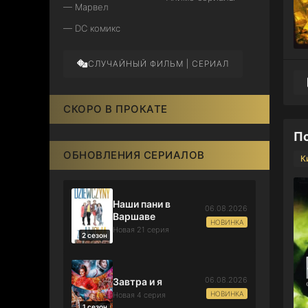
— Марвел
— DC комикс
СЛУЧАЙНЫЙ ФИЛЬМ | СЕРИАЛ
СКОРО В ПРОКАТЕ
Пс
ОБНОВЛЕНИЯ СЕРИАЛОВ
К
Наши пани в
06.08.2026
Варшаве
НОВИНКА
Новая 21 серия
2 сезон
06.08.2026
Завтра и я
НОВИНКА
Новая 4 серия
1 сезон