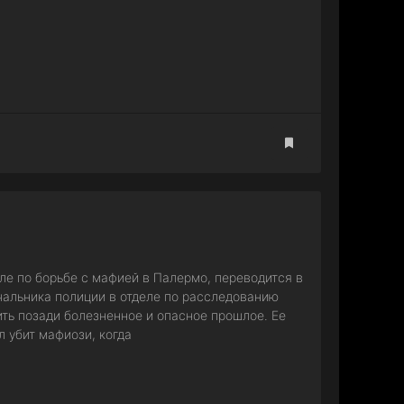
ле по борьбе с мафией в Палермо, переводится в
чальника полиции в отделе по расследованию
ить позади болезненное и опасное прошлое. Ее
л убит мафиози, когда