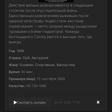
Действие фильма разворачивается в следующем
столетии после опустошительной войны.
Единственным развлечением выживших после
ядерной катастрофы людей стали жестокие
соревнования — нечто среднее между рыцарскими
турнирами и боями гладиаторов. Команда
беспощадного Сэллоу рвется в высшую лигу, где
выигры
Год:
1989
Страна:
США
,
Австралия
Жанр:
Боевики
,
Спортивные
,
Фантастика
Время:
90 мин
Премьера (мир):
13 сентября 1989
Качество:
HD 720-1080
Смотреть онлайн
23-07-2026, 17:53