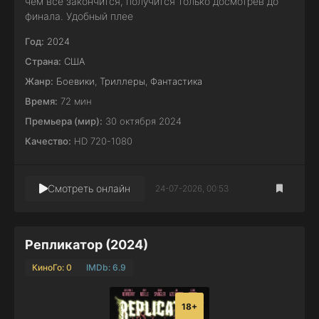
чем все закончится, получится только досмотрев до
финала. Удобный плее
Год:
2024
Страна:
США
Жанр:
Боевики
,
Триллеры
,
Фантастика
Время:
72 мин
Премьера (мир):
30 октября 2024
Качество:
HD 720-1080
Смотреть онлайн
24-07-2026, 00:53
Репликатор (2024)
КиноГо: 0
IMDb: 6.9
18+