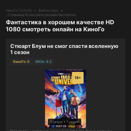
КиноГо | KinoGo
Фантастика
, Страница 8 смотреть онлайн бесплатно
Фантастика в хорошем качестве HD
1080 смотреть онлайн на КиноГо
Стюарт Блум не смог спасти вселенную
1 сезон
КиноГо: 0
IMDb: 8.2
18+
1 сезон • 1 серия