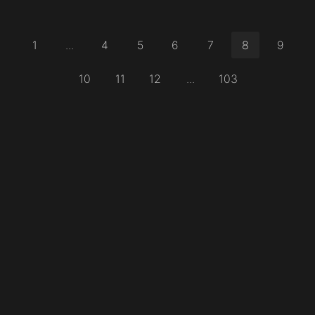
1
...
4
5
6
7
8
9
10
11
12
...
103