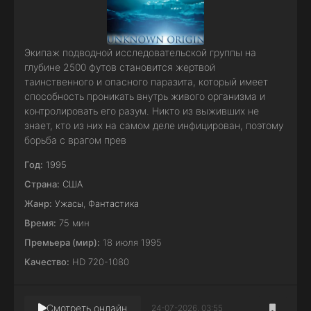
Экипаж подводной исследовательской группы на
глубине 2500 футов становится жертвой
таинственного и опасного паразита, который имеет
способность проникать внутрь живого организма и
контролировать его разум. Никто из выживших не
знает, кто из них на самом деле инфицирован, поэтому
борьба с врагом прев
Год:
1995
Страна:
США
Жанр:
Ужасы
,
Фантастика
Время:
75 мин
Премьера (мир):
18 июля 1995
Качество:
HD 720-1080
Смотреть онлайн
24-07-2026, 03:55