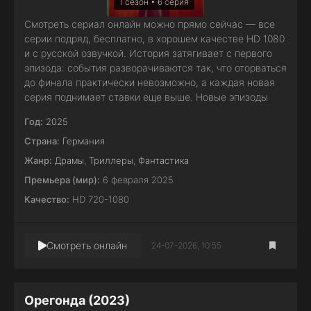
1 сезон • 6 серия
Смотреть сериал онлайн можно прямо сейчас — все
серии подряд, бесплатно, в хорошем качестве HD 1080
и с русской озвучкой. История затягивает с первого
эпизода: события разворачиваются так, что оторваться
до финала практически невозможно, а каждая новая
серия поднимает ставки еще выше. Новые эпизоды
Год:
2025
Страна:
Германия
Жанр:
Драмы
,
Триллеры
,
Фантастика
Премьера (мир):
6 февраля 2025
Качество:
HD 720-1080
Смотреть онлайн
24-07-2026, 10:55
Орегонда (2023)