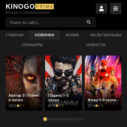
KINOGO
PRIME
ФИЛЬМЫ И СЕРИАЛЫ ОНЛАЙН
ГЛАВНАЯ
НОВИНКИ
АНИМЕ
МУЛЬТФИЛЬМЫ
ПРЕМЬЕРЫ
НОВОСТИ
Аватар 3: Пламя
Пацаны 1-5
и пепел
сезон
Флэш 1-9 сезон
2025
9.7
2019
9.2
2014
8.6