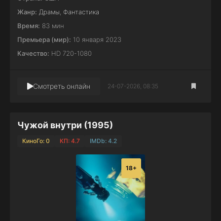
Жанр:
Драмы
,
Фантастика
Время:
83 мин
Премьера (мир):
10 января 2023
Качество:
HD 720-1080
Смотреть онлайн
24-07-2026, 08:35
Чужой внутри (1995)
КиноГо: 0
КП: 4.7
IMDb: 4.2
18+