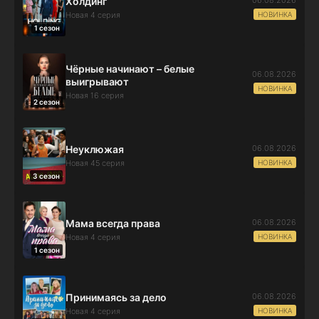
Холдинг
НОВИНКА
Новая 4 серия
1 сезон
Чёрные начинают – белые
06.08.2026
выигрывают
НОВИНКА
Новая 16 серия
2 сезон
06.08.2026
Неуклюжая
НОВИНКА
Новая 45 серия
3 сезон
06.08.2026
Мама всегда права
НОВИНКА
Новая 4 серия
1 сезон
06.08.2026
Принимаясь за дело
НОВИНКА
Новая 4 серия