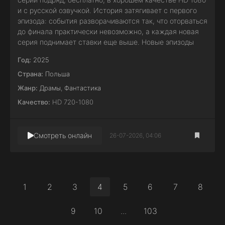
и с русской озвучкой. История затягивает с первого
эпизода: события разворачиваются так, что оторваться
до финала практически невозможно, а каждая новая
серия поднимает ставки еще выше. Новые эпизоды
Год:
2025
Страна:
Польша
Жанр:
Драмы
,
Фантастика
Качество:
HD 720-1080
Смотреть онлайн
26-07-2026, 04:06
1
2
3
4
5
6
7
8
9
10
...
103