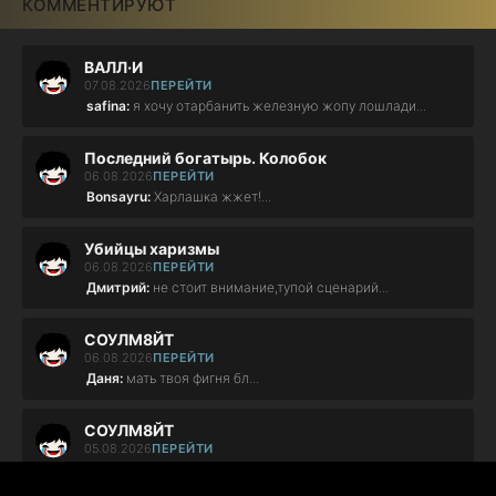
КОММЕНТИРУЮТ
ВАЛЛ·И
07.08.2026
ПЕРЕЙТИ
safina:
я хочу отарбанить железную жопу лошлади...
Последний богатырь. Колобок
06.08.2026
ПЕРЕЙТИ
Bonsayru:
Харлашка жжет!...
Убийцы харизмы
06.08.2026
ПЕРЕЙТИ
Дмитрий:
не стоит внимание,тупой сценарий...
СОУЛМ8ЙТ
06.08.2026
ПЕРЕЙТИ
Даня:
мать твоя фигня бл...
СОУЛМ8ЙТ
05.08.2026
ПЕРЕЙТИ
АЛЬОНА:
ФІГНЯ ПОВНА!!!!...