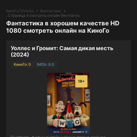
КиноГо | KinoGo
Фантастика
, Страница 4 смотреть онлайн бесплатно
Фантастика в хорошем качестве HD
1080 смотреть онлайн на КиноГо
Уоллес и Громит: Самая дикая месть
(2024)
КиноГо: 0
IMDb: 8.0
18+