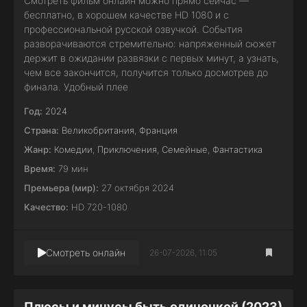
Смотреть фильм онлайн можно прямо сейчас —
бесплатно, в хорошем качестве HD 1080 и с
профессиональной русской озвучкой. События
разворачиваются стремительно: напряженный сюжет
держит в ожидании развязки с первых минут, а узнать,
чем все закончится, получится только досмотрев до
финала. Удобный плее
Год:
2024
Страна:
Великобритания
,
Франция
Жанр:
Комедии
,
Приключения
,
Семейные
,
Фантастика
Время:
79 мин
Премьера (мир):
27 октября 2024
Качество:
HD 720-1080
Смотреть онлайн
26-07-2026, 11:05
Плюсы и минусы быть одиночкой (2023)