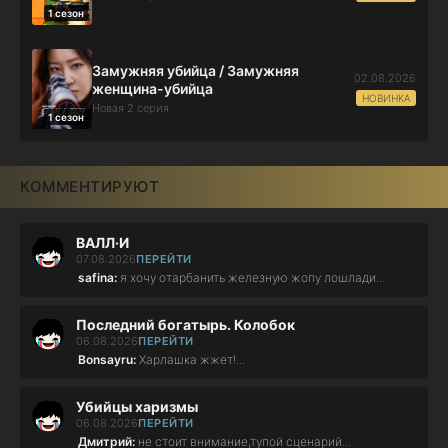
1 сезон
Замужняя убийца / Замужняя
02.08.2026
женщина-убийца
НОВИНКА
Новая 2 серия
1 сезон
КОММЕНТИРУЮТ
ВАЛЛ·И
07.08.2026
ПЕРЕЙТИ
safina:
я хочу отарбанить железную жопу лошлади...
Последний богатырь. Колобок
06.08.2026
ПЕРЕЙТИ
Bonsayru:
Харлашка жжет!...
Убийцы харизмы
06.08.2026
ПЕРЕЙТИ
Дмитрий:
не стоит внимание,тупой сценарий...