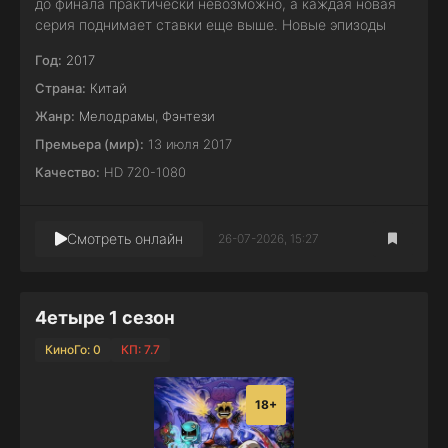
до финала практически невозможно, а каждая новая
серия поднимает ставки еще выше. Новые эпизоды
Год:
2017
Страна:
Китай
Жанр:
Мелодрамы
,
Фэнтези
Премьера (мир):
13 июля 2017
Качество:
HD 720-1080
Смотреть онлайн
26-07-2026, 15:27
4етыре 1 сезон
КиноГо: 0
КП: 7.7
18+