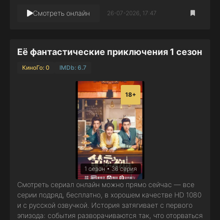
Смотреть онлайн
26-07-2026, 17:47
Её фантастические приключения 1 сезон
КиноГо: 0
IMDb: 6.7
18+
1 сезон • 36 серия
Смотреть сериал онлайн можно прямо сейчас — все
серии подряд, бесплатно, в хорошем качестве HD 1080
и с русской озвучкой. История затягивает с первого
эпизода: события разворачиваются так, что оторваться