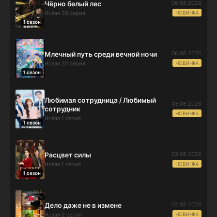
06.08.2026
Чёрно белый лес
НОВИНКА
Новая 28 серия
1 сезон
06.08.2026
Млечный путь среди вечной ночи
НОВИНКА
Новая 32 серия
1 сезон
Любимая сотрудница / Любимый
05.08.2026
сотрудник
НОВИНКА
Новая 1 серия
1 сезон
03.08.2026
Расцвет силы
НОВИНКА
Новая 1 серия
1 сезон
02.08.2026
Дело даже не в измене
НОВИНКА
Новая 2 серия