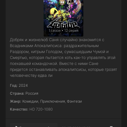
1 сезон • 12 серия
Добряк и жизнелюб Саня случайно знакомится с
Всадниками Апокалипсиса: раздражительным
Раздором, хитрым Голодом, сумасшедшим Чумой и
Смертью, которая пытается хоть как-то управлять этой
поехавшей командочкой. Вместе с ними Сане
придется останавливать апокалипсисы, которые грозят
человечеству едва ли
Год:
2024
Страна:
Россия
Жанр:
Комедии
,
Приключения
,
Фэнтези
Качество:
HD 720-1080