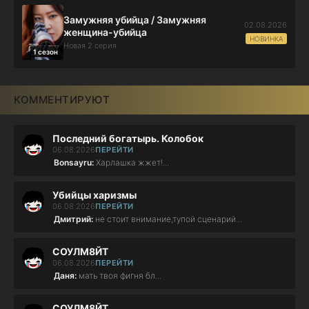
Замужняя убийца / Замужняя
02.08.2026
женщина-убийца
НОВИНКА
Новая 2 серия
1 сезон
КОММЕНТИРУЮТ
Последний богатырь. Колобок
06.08.2026
ПЕРЕЙТИ
Bonsayru:
Харлашка жжет!...
Убийцы харизмы
06.08.2026
ПЕРЕЙТИ
Дмитрий:
не стоит внимание,тупой сценарий...
СОУЛМ8ЙТ
06.08.2026
ПЕРЕЙТИ
Даня:
мать твоя фигня бл...
СОУЛМ8ЙТ