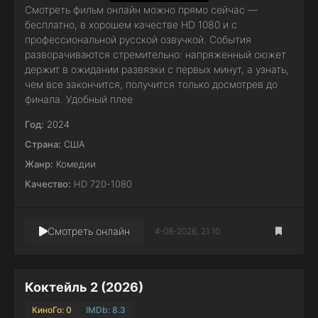
Смотреть фильм онлайн можно прямо сейчас —
бесплатно, в хорошем качестве HD 1080 и с
профессиональной русской озвучкой. События
разворачиваются стремительно: напряженный сюжет
держит в ожидании развязки с первых минут, а узнать,
чем все закончится, получится только досмотрев до
финала. Удобный плее
Год:
2024
Страна:
США
Жанр:
Комедии
Качество:
HD 720-1080
Смотреть онлайн
4-08-2026, 21:10
Коктейль 2 (2026)
КиноГо: 0
IMDb: 8.3