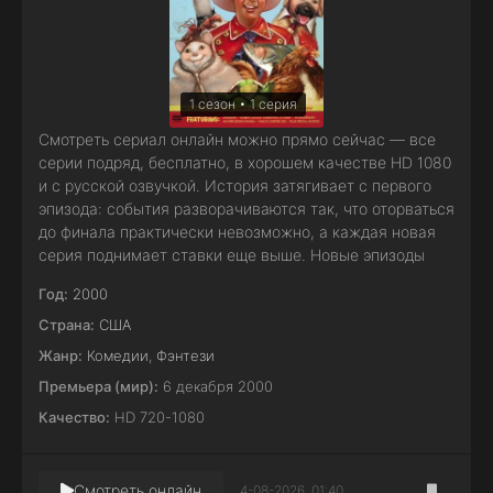
1 сезон • 1 серия
Смотреть сериал онлайн можно прямо сейчас — все
серии подряд, бесплатно, в хорошем качестве HD 1080
и с русской озвучкой. История затягивает с первого
эпизода: события разворачиваются так, что оторваться
до финала практически невозможно, а каждая новая
серия поднимает ставки еще выше. Новые эпизоды
Год:
2000
Страна:
США
Жанр:
Комедии
,
Фэнтези
Премьера (мир):
6 декабря 2000
Качество:
HD 720-1080
Смотреть онлайн
4-08-2026, 01:40