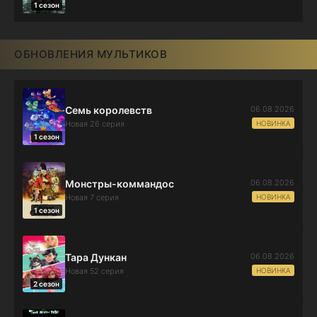
1 сезон
ОБНОВЛЕНИЯ МУЛЬТИКОВ
06.08.2026
Семь королевств
НОВИНКА
Новая 26 серия
1 сезон
06.08.2026
Монстры-коммандос
НОВИНКА
Новая 7 серия
1 сезон
06.08.2026
Тара Дункан
НОВИНКА
Новая 52 серия
2 сезон