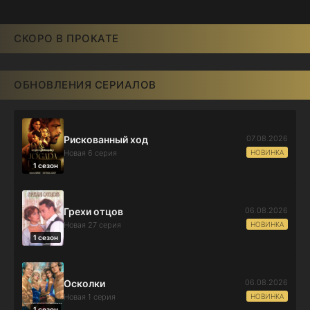
СКОРО В ПРОКАТЕ
ОБНОВЛЕНИЯ СЕРИАЛОВ
07.08.2026
Рискованный ход
НОВИНКА
Новая 6 серия
1 сезон
06.08.2026
Грехи отцов
НОВИНКА
Новая 27 серия
1 сезон
06.08.2026
Осколки
НОВИНКА
Новая 1 серия
1 сезон