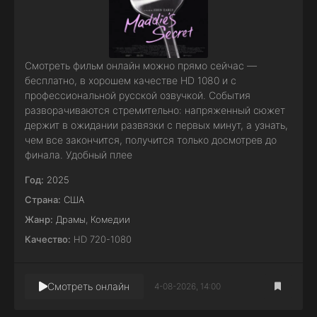
Смотреть фильм онлайн можно прямо сейчас —
бесплатно, в хорошем качестве HD 1080 и с
профессиональной русской озвучкой. События
разворачиваются стремительно: напряженный сюжет
держит в ожидании развязки с первых минут, а узнать,
чем все закончится, получится только досмотрев до
финала. Удобный плее
Год:
2025
Страна:
США
Жанр:
Драмы
,
Комедии
Качество:
HD 720-1080
Смотреть онлайн
4-08-2026, 14:00