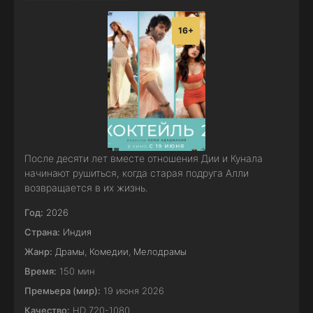
16+
После десяти лет вместе отношения Дии и Кунала
начинают рушиться, когда старая подруга Алли
возвращается в их жизнь.
Год:
2026
Страна:
Индия
Жанр:
Драмы
,
Комедии
,
Мелодрамы
Время:
150 мин
Премьера (мир):
19 июня 2026
Качество:
HD 720-1080