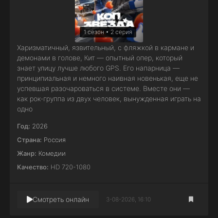
1 сезон • 2 серия
Харизматичный, язвительный, с фляжкой в кармане и
демонами в голове, Кит — опытный опер, который
знает улицу лучше любого GPS. Его напарница —
принципиальная и немного наивная новенькая, еще не
успевшая разочароваться в системе. Вместе они —
как рок-группа из двух человек, вынужденная играть на
одно
Год:
2026
Страна:
Россия
Жанр:
Комедии
Качество:
HD 720-1080
Смотреть онлайн
3-08-2026, 16:10