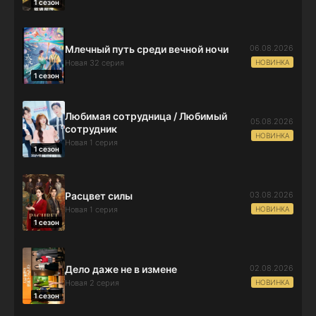
1 сезон
06.08.2026
Млечный путь среди вечной ночи
НОВИНКА
Новая 32 серия
1 сезон
Любимая сотрудница / Любимый
05.08.2026
сотрудник
НОВИНКА
Новая 1 серия
1 сезон
03.08.2026
Расцвет силы
НОВИНКА
Новая 1 серия
1 сезон
02.08.2026
Дело даже не в измене
НОВИНКА
Новая 2 серия
1 сезон