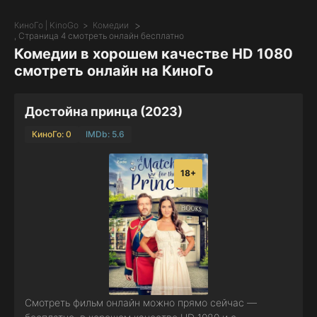
КиноГо | KinoGo
Комедии
, Страница 4 смотреть онлайн бесплатно
Комедии в хорошем качестве HD 1080
смотреть онлайн на КиноГо
Достойна принца (2023)
КиноГо: 0
IMDb: 5.6
18+
Смотреть фильм онлайн можно прямо сейчас —