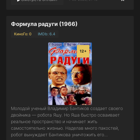
Формула радуги (1966)
КиноГо: 0
IMDb: 6.4
12+
Молодой ученый Владимир Бантиков создает своего
двойника — робота Яшу. Но Яша быстро осваивает
реальное пространство и начинает жить
самостоятельно жизнью. Наделав много пакостей,
робот вынуждает Бантикова уничтожить его…