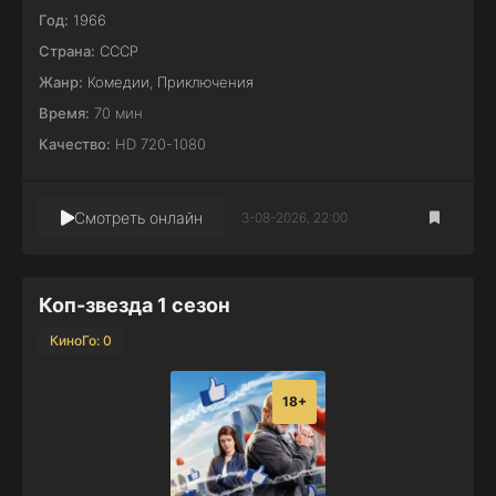
Год:
1966
Страна:
СССР
Жанр:
Комедии
,
Приключения
Время:
70 мин
Качество:
HD 720-1080
Смотреть онлайн
3-08-2026, 22:00
Коп-звезда 1 сезон
КиноГо: 0
18+