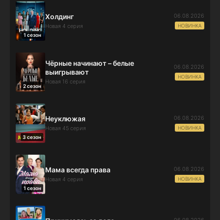
06.08.2026
Холдинг
НОВИНКА
Новая 4 серия
1 сезон
Чёрные начинают – белые
06.08.2026
выигрывают
НОВИНКА
Новая 16 серия
2 сезон
06.08.2026
Неуклюжая
НОВИНКА
Новая 45 серия
3 сезон
06.08.2026
Мама всегда права
НОВИНКА
Новая 4 серия
1 сезон
06.08.2026