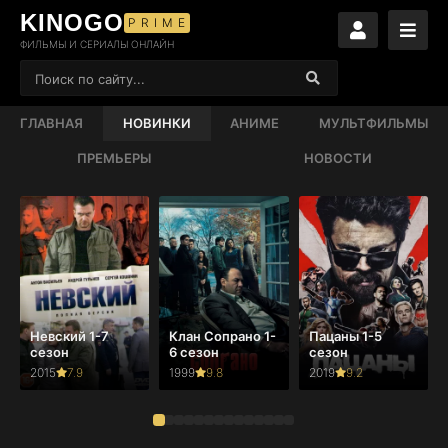
KINOGO
PRIME
ФИЛЬМЫ И СЕРИАЛЫ ОНЛАЙН
ГЛАВНАЯ
НОВИНКИ
АНИМЕ
МУЛЬТФИЛЬМЫ
ПРЕМЬЕРЫ
НОВОСТИ
Невский 1-7
Клан Сопрано 1-
Пацаны 1-5
сезон
6 сезон
сезон
2015
7.9
1999
9.8
2019
9.2