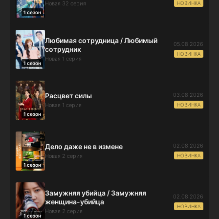
НОВИНКА
Новая 32 серия
1 сезон
Любимая сотрудница / Любимый
05.08.2026
сотрудник
НОВИНКА
Новая 1 серия
1 сезон
03.08.2026
Расцвет силы
НОВИНКА
Новая 1 серия
1 сезон
02.08.2026
Дело даже не в измене
НОВИНКА
Новая 2 серия
1 сезон
Замужняя убийца / Замужняя
02.08.2026
женщина-убийца
НОВИНКА
Новая 2 серия
1 сезон