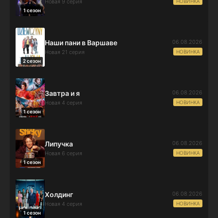
НОВИНКА
Новая 9 серия
1 сезон
06.08.2026
Наши пани в Варшаве
НОВИНКА
Новая 21 серия
2 сезон
06.08.2026
Завтра и я
НОВИНКА
Новая 4 серия
1 сезон
06.08.2026
Липучка
НОВИНКА
Новая 6 серия
1 сезон
06.08.2026
Холдинг
НОВИНКА
Новая 4 серия
1 сезон