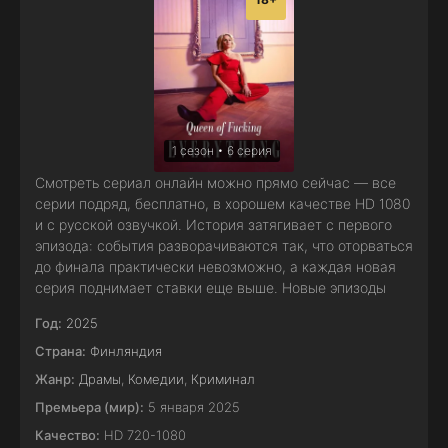
1 сезон • 6 серия
Смотреть сериал онлайн можно прямо сейчас — все
серии подряд, бесплатно, в хорошем качестве HD 1080
и с русской озвучкой. История затягивает с первого
эпизода: события разворачиваются так, что оторваться
до финала практически невозможно, а каждая новая
серия поднимает ставки еще выше. Новые эпизоды
Год:
2025
Страна:
Финляндия
Жанр:
Драмы
,
Комедии
,
Криминал
Премьера (мир):
5 января 2025
Качество:
HD 720-1080