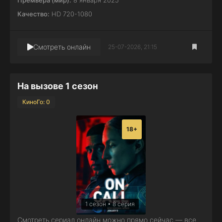
Качество:
HD 720-1080
Смотреть онлайн
25-07-2026, 21:15
На вызове 1 сезон
КиноГо: 0
18+
1 сезон • 8 серия
Смотреть сериал онлайн можно прямо сейчас — все