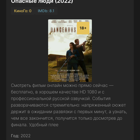
Опасные люди (2022)
КиноГо: 0
IMDb: 8.1
18+
Смотреть фильм онлайн можно прямо сейчас —
бесплатно, в хорошем качестве HD 1080 и с
профессиональной русской озвучкой. События
разворачиваются стремительно: напряженный сюжет
держит в ожидании развязки с первых минут, а узнать,
чем все закончится, получится только досмотрев до
финала. Удобный плее
Год:
2022