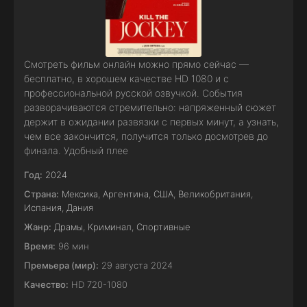
Смотреть фильм онлайн можно прямо сейчас —
бесплатно, в хорошем качестве HD 1080 и с
профессиональной русской озвучкой. События
разворачиваются стремительно: напряженный сюжет
держит в ожидании развязки с первых минут, а узнать,
чем все закончится, получится только досмотрев до
финала. Удобный плее
Год:
2024
Страна:
Мексика
,
Аргентина
,
США
,
Великобритания
,
Испания
,
Дания
Жанр:
Драмы
,
Криминал
,
Спортивные
Время:
96 мин
Премьера (мир):
29 августа 2024
Качество:
HD 720-1080