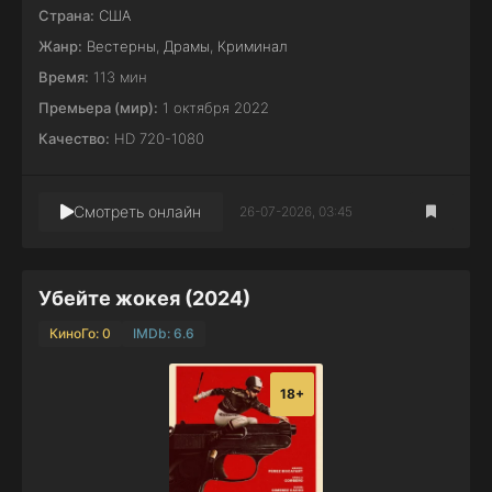
Страна:
США
Жанр:
Вестерны
,
Драмы
,
Криминал
Время:
113 мин
Премьера (мир):
1 октября 2022
Качество:
HD 720-1080
Смотреть онлайн
26-07-2026, 03:45
Убейте жокея (2024)
КиноГо: 0
IMDb: 6.6
18+