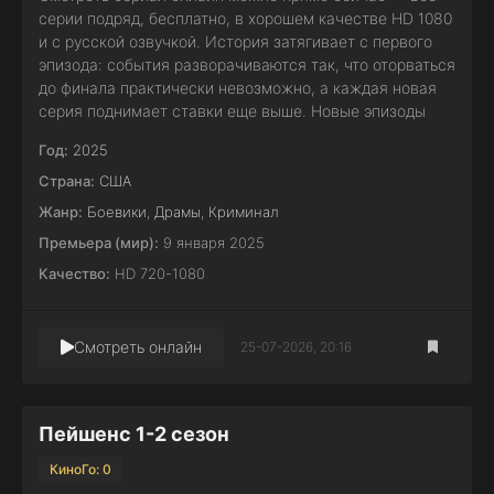
серии подряд, бесплатно, в хорошем качестве HD 1080
и с русской озвучкой. История затягивает с первого
эпизода: события разворачиваются так, что оторваться
до финала практически невозможно, а каждая новая
серия поднимает ставки еще выше. Новые эпизоды
Год:
2025
Страна:
США
Жанр:
Боевики
,
Драмы
,
Криминал
Премьера (мир):
9 января 2025
Качество:
HD 720-1080
Смотреть онлайн
25-07-2026, 20:16
Пейшенс 1-2 сезон
КиноГо: 0