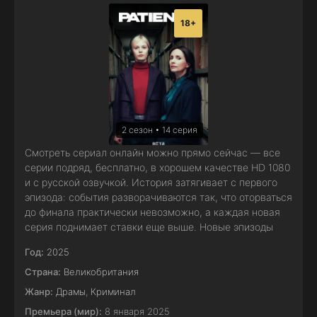
18+
2 сезон • 14 серия
Смотреть сериал онлайн можно прямо сейчас — все
серии подряд, бесплатно, в хорошем качестве HD 1080
и с русской озвучкой. История затягивает с первого
эпизода: события разворачиваются так, что оторваться
до финала практически невозможно, а каждая новая
серия поднимает ставки еще выше. Новые эпизоды
Год:
2025
Страна:
Великобритания
Жанр:
Драмы
,
Криминал
Премьера (мир):
8 января 2025