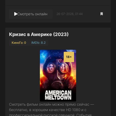
Смотреть онлайн
26-07-2026, 01:44
Кризис в Америке (2023)
КиноГо: 0
IMDb: 8.2
18+
Смотреть фильм онлайн можно прямо сейчас —
бесплатно, в хорошем качестве HD 1080 и с
профессиональной русской озвучкой. События