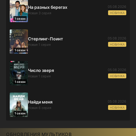
05.08.2026
На разных берегах
НОВИНКА
Новая 3 серия
1 сезон
05.08.2026
Стерлинг-Поинт
НОВИНКА
Новая 1 серия
1 сезон
05.08.2026
Число зверя
НОВИНКА
Новая 1 серия
1 сезон
05.08.2026
Найди меня
НОВИНКА
Новая 6 серия
1 сезон
ОБНОВЛЕНИЯ МУЛЬТИКОВ