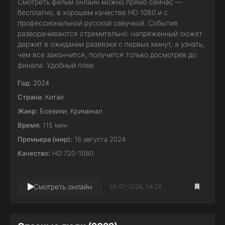
Смотреть фильм онлайн можно прямо сейчас —
бесплатно, в хорошем качестве HD 1080 и с
профессиональной русской озвучкой. События
разворачиваются стремительно: напряженный сюжет
держит в ожидании развязки с первых минут, а узнать,
чем все закончится, получится только досмотрев до
финала. Удобный плее
Год:
2024
Страна:
Китай
Жанр:
Боевики
,
Криминал
Время:
115 мин
Премьера (мир):
16 августа 2024
Качество:
HD 720-1080
Смотреть онлайн
26-07-2026, 04:24