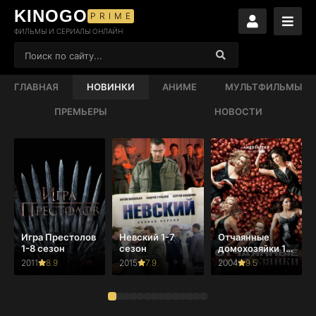
KINOGO
PRIME
ФИЛЬМЫ И СЕРИАЛЫ ОНЛАЙН
ГЛАВНАЯ
НОВИНКИ
АНИМЕ
МУЛЬТФИЛЬМЫ
ПРЕМЬЕРЫ
НОВОСТИ
Игра Престолов
Невский 1-7
Отчаянные
1-8 сезон
сезон
домохозяйки 1-
8 сезон
2011
8.9
2015
7.9
2004
9.5