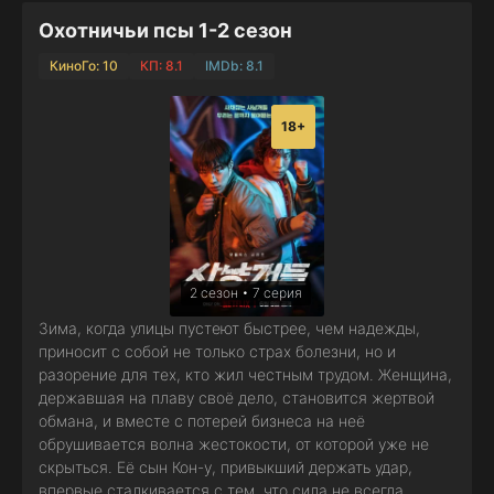
Охотничьи псы 1-2 сезон
КиноГо: 10
КП: 8.1
IMDb: 8.1
18+
2 сезон • 7 серия
Зима, когда улицы пустеют быстрее, чем надежды,
приносит с собой не только страх болезни, но и
разорение для тех, кто жил честным трудом. Женщина,
державшая на плаву своё дело, становится жертвой
обмана, и вместе с потерей бизнеса на неё
обрушивается волна жестокости, от которой уже не
скрыться. Её сын Кон-у, привыкший держать удар,
впервые сталкивается с тем, что сила не всегда