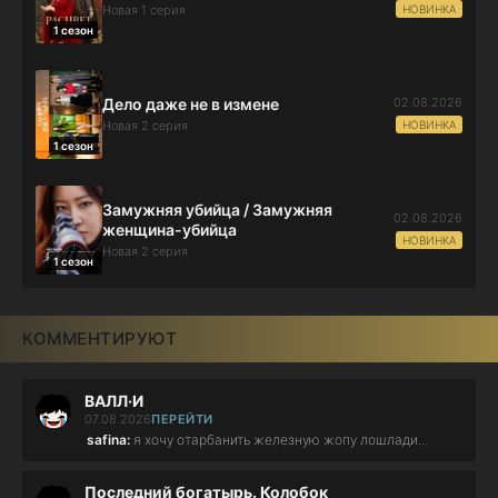
НОВИНКА
Новая 1 серия
1 сезон
02.08.2026
Дело даже не в измене
НОВИНКА
Новая 2 серия
1 сезон
Замужняя убийца / Замужняя
02.08.2026
женщина-убийца
НОВИНКА
Новая 2 серия
1 сезон
КОММЕНТИРУЮТ
ВАЛЛ·И
07.08.2026
ПЕРЕЙТИ
safina:
я хочу отарбанить железную жопу лошлади...
Последний богатырь. Колобок