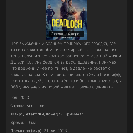
2 сезон • 6 серия
Под выжженным солнцем прибрежного городка, где
тишина кажется обманчиво мирной, на песке находят
тело, нарушившее хрупкое равновесие местной жизни.
Дульси Коллинз берётся за расследование, понимая,
что времени у неё почти нет, а давление растёт с
каждым часом. К ней присоединяются Эдди Рэдклифф,
привыкшая действовать жёстко и без компромиссов, и
Эбби, чья энергия порой мешает трезво оценивать
Год:
2023
Страна:
Австралия
Жанр:
Детективы
,
Комедии
,
Криминал
Время:
60 мин
Премьера (мир):
31 мая 2023