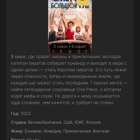
2 сезон • 8 серия
В мире, где правят океаны и приключения, молодой
капитан пиратов собирает команду и выходит в море с
одной целью — стать Королём пиратов. Его путь лежит
через опасности, битвы и неизведанные земли, где
каждый шаг может стать последним. Главная мечта —
найти легендарное сокровище One Piece, о котором
ходят мифы и слухи. Но дорога к нему оказывается
куда сложнее, чем кажется, и требует не только
Год:
2023
Страна:
Великобритания
,
США
,
ЮАР
,
Япония
Жанр:
Боевики
,
Комедии
,
Приключения
,
Фэнтези
Время:
60 мин