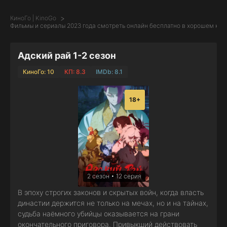
КиноГо | KinoGo
Фильмы и сериалы 2023 года смотреть онлайн бесплатно в хорошем кач
Адский рай 1-2 сезон
КиноГо: 10
КП: 8.3
IMDb: 8.1
18+
2 сезон • 12 серия
В эпоху строгих законов и скрытых войн, когда власть
династии держится не только на мечах, но и на тайнах,
судьба наёмного убийцы оказывается на грани
окончательного приговора. Привыкший действовать