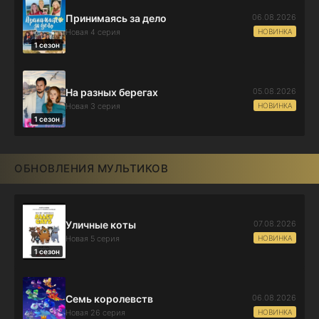
06.08.2026
Принимаясь за дело
НОВИНКА
Новая 4 серия
1 сезон
05.08.2026
На разных берегах
НОВИНКА
Новая 3 серия
1 сезон
ОБНОВЛЕНИЯ МУЛЬТИКОВ
07.08.2026
Уличные коты
НОВИНКА
Новая 5 серия
1 сезон
06.08.2026
Семь королевств
НОВИНКА
Новая 26 серия