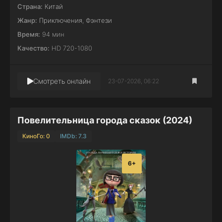
Страна:
Китай
Жанр:
Приключения
,
Фэнтези
Время:
94 мин
Качество:
HD 720-1080
Смотреть онлайн
23-07-2026, 06:22
Повелительница города сказок (2024)
КиноГо: 0
IMDb: 7.3
6+