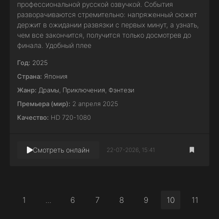
профессиональной русской озвучкой. События
разворачиваются стремительно: напряженный сюжет
держит в ожидании развязки с первых минут, а узнать,
чем все закончится, получится только досмотрев до
финала. Удобный плее
Год:
2025
Страна:
Япония
Жанр:
Драмы
,
Приключения
,
Фэнтези
Премьера (мир):
2 апреля 2025
Качество:
HD 720-1080
Смотреть онлайн
22-07-2026, 15:41
1
...
6
7
8
9
10
11