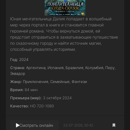
Юная мечтательница Далия попадает в волшебный
мир через портал в книге и становится главной
героиней романа. Чтобы вернуться домой, ей
предстоит отправиться в захватывающее путешествие
по сказочному городу и найти источник магии,
способный управлять историями.
Год:
2024
Страна:
Аргентина
,
Испания
,
Бразилия
,
Колумбия
,
Перу
,
Эквадор
Жанр:
Приключения
,
Семейные
,
Фэнтези
Время:
84 мин
Премьера (мир):
3 октября 2024
Качество:
HD 720-1080
Смотреть онлайн
23-07-2026, 00:42