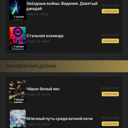
Звёздные войны: Видения. Девятый
05.08.2026
джедай
НОВИНКА
Новая 8 серия
1 сезон
05.08.2026
Стальная команда
НОВИНКА
Новая 26 серия
1 сезон
ОБНОВЛЕНИЯ ДОРАМ
06.08.2026
Чёрно белый лес
НОВИНКА
Новая 28 серия
1 сезон
06.08.2026
Млечный путь среди вечной ночи
НОВИНКА
Новая 32 серия