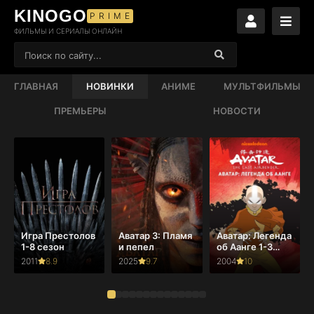
KINOGO
PRIME
ФИЛЬМЫ И СЕРИАЛЫ ОНЛАЙН
ГЛАВНАЯ
НОВИНКИ
АНИМЕ
МУЛЬТФИЛЬМЫ
ПРЕМЬЕРЫ
НОВОСТИ
Игра Престолов
Аватар 3: Пламя
Аватар: Легенда
1-8 сезон
и пепел
об Аанге 1-3
сезон
2011
8.9
2025
9.7
2004
10